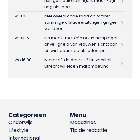
nuttige studierichtingen, maar zegt
nog niet hoe
vr 11:00
Niet overal code rood op Avans:
sommige afstudeerzittingen gingen
wel door
vr 09:15
Iris maakt met één blik in de spiegel
onveiligheid van vrouwen zichtbaar
en wint daarmee afstudeerprijs
wo 16:00
Microsoft de deur uit? Universiteit
Utrecht wil eigen mailomgeving
Categorieën
Menu
Onderwijs
Magazines
Lifestyle
Tip de redactie
International