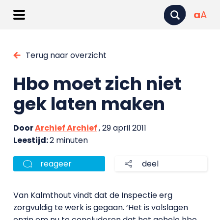
a
A
Terug naar overzicht
Hbo moet zich niet
gek laten maken
Door
Archief Archief
, 29 april 2011
Leestijd:
2 minuten
reageer
deel
Van Kalmthout vindt dat de Inspectie erg
zorgvuldig te werk is gegaan. ‘Het is volslagen
onzin om nu te concluderen dat het gehele hbo