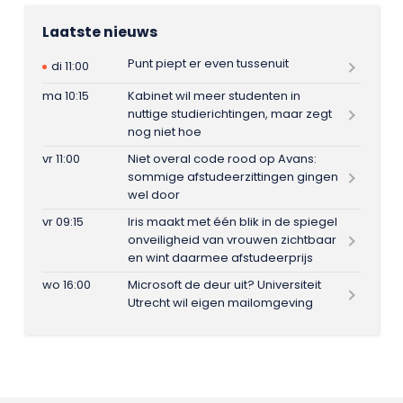
Laatste nieuws
Punt piept er even tussenuit
di 11:00
ma 10:15
Kabinet wil meer studenten in
nuttige studierichtingen, maar zegt
nog niet hoe
vr 11:00
Niet overal code rood op Avans:
sommige afstudeerzittingen gingen
wel door
vr 09:15
Iris maakt met één blik in de spiegel
onveiligheid van vrouwen zichtbaar
en wint daarmee afstudeerprijs
wo 16:00
Microsoft de deur uit? Universiteit
Utrecht wil eigen mailomgeving