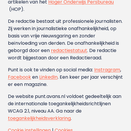
artikelen van het
Hoger Onderwijs Persbureau
(HOP).
De redactie bestaat uit professionele journalisten.
Zij werken in journalistieke onafhankelijkheid, op
basis van vrije nieuwsgaring en zonder
beïnvloeding van derden. De onafhankelijkheid is
geborgd door een
redactiestatuut
. De redactie
wordt bijgestaan door een Redactieraad.
Punt is ook te vinden op social media:
Instragram
,
Facebook
en
LinkedIn
. Een keer per jaar verschijnt
er een magazine.
De website punt.avans.nl voldoet gedeeltelijk aan
de internationale toegankelijkheidsrichtlijnen
WCAG 2.1, niveau AA. Ga naar de
toegankelijkheidsverklaring
.
Cookie instellingen
|
Cookies