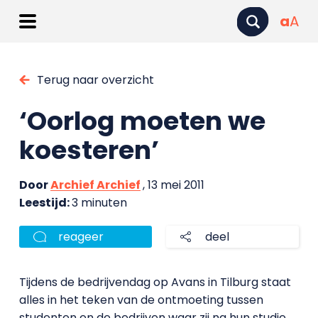
a
A
Terug naar overzicht
‘Oorlog moeten we
koesteren’
Door
Archief Archief
, 13 mei 2011
Leestijd:
3 minuten
reageer
deel
Tijdens de bedrijvendag op Avans in Tilburg staat
alles in het teken van de ontmoeting tussen
studenten en de bedrijven waar zij na hun studie