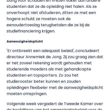
bang voor schulden en vrezen vaker dan andere
studenten dat ze de opleiding niet halen. Als ze
onverhoopt niet afstuderen, zitten ze met een
hogere schuld: ze moeten ook de
eenoudertoeslag terugbetalen die ze bij de
studiefinanciering krijgen.
Aanwezigheidsplicht
'Er ontbreekt een adequaat beleid', concludeert
directeur Annemiek de Jong. Zij zou graag zien dat
er net zoveel rekening wordt gehouden met
studerende moeders als met gehandicapte
studenten en topsporters. Zo zou het
studierooster beter kunnen en zouden
opleidingen flexibeler met de aanwezigheidsplicht
moeten omspringen.
Volgende week vergadert de Tweede Kamer over
de hoofdlijnen van het emancipatiebeleid voor de