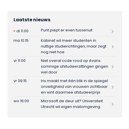
Laatste nieuws
Punt piept er even tussenuit
di 11:00
ma 10:15
Kabinet wil meer studenten in
nuttige studierichtingen, maar zegt
nog niet hoe
vr 11:00
Niet overal code rood op Avans:
sommige afstudeerzittingen gingen
wel door
vr 09:15
Iris maakt met één blik in de spiegel
onveiligheid van vrouwen zichtbaar
en wint daarmee afstudeerprijs
wo 16:00
Microsoft de deur uit? Universiteit
Utrecht wil eigen mailomgeving