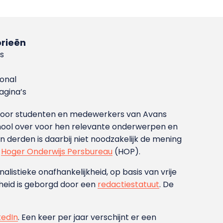
rieën
s
ional
gina’s
g voor studenten en medewerkers van Avans
ool over voor hen relevante onderwerpen en
derden is daarbij niet noodzakelijk de mening
t
Hoger Onderwijs Persbureau
(HOP).
nalistieke onafhankelijkheid, op basis van vrije
heid is geborgd door een
redactiestatuut
. De
kedIn
. Een keer per jaar verschijnt er een