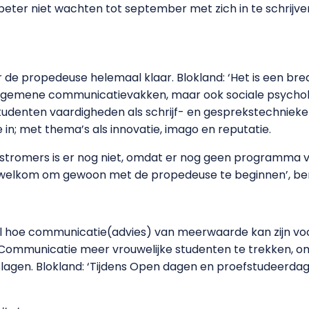
eter niet wachten tot september met zich in te schrijv
r de propedeuse helemaal klaar. Blokland: ‘Het is een b
, algemene communicatievakken, maar ook sociale psych
udenten vaardigheden als schrijf- en gesprekstechnieke
 in; met thema’s als innovatie, imago en reputatie.
stromers is er nog niet, omdat er nog geen programma v
er welkom om gewoon met de propedeuse te beginnen’, be
aal hoe communicatie(advies) van meerwaarde kan zijn vo
ommunicatie meer vrouwelijke studenten te trekken, om 
 slagen. Blokland: ‘Tijdens Open dagen en proefstudeerda