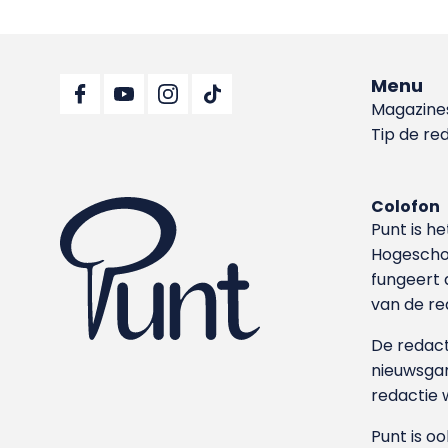
Menu
Magazine
Tip de re
Colofon
Punt is h
Hoge­sch
fungeert 
van de re
De redacti
nieuwsgar
redactie 
Punt is o