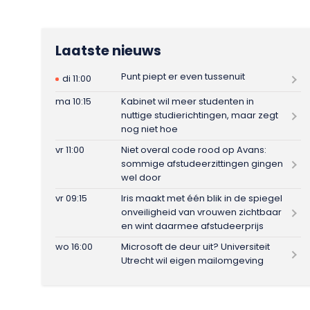
Laatste nieuws
Punt piept er even tussenuit
di 11:00
ma 10:15
Kabinet wil meer studenten in
nuttige studierichtingen, maar zegt
nog niet hoe
vr 11:00
Niet overal code rood op Avans:
sommige afstudeerzittingen gingen
wel door
vr 09:15
Iris maakt met één blik in de spiegel
onveiligheid van vrouwen zichtbaar
en wint daarmee afstudeerprijs
wo 16:00
Microsoft de deur uit? Universiteit
Utrecht wil eigen mailomgeving