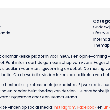
Catego
s
Onderwij
dactie
Lifestyle
Internat
Themapa
et onafhankelijke platform voor nieuws en opinievormin
ool. Punt informeert de gemeenschap van Avans Hogesch
als podium voor meningsvorming en debat. De mening van 
dactie. Op de website vinden lezers ook artikelen van he
e bestaat uit professionele journalisten. Zij werken in jour
ing en zonder beïnvloeding van derden. De onafhankelijk
wordt bijgestaan door een Redactieraad.
ok te vinden op social media:
Instragram
,
Facebook
en
Lin