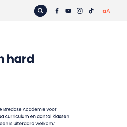
a
A
n hard
n de Bredase Academie voor
 curriculum en aantal klassen
en is uiteraard welkom.’