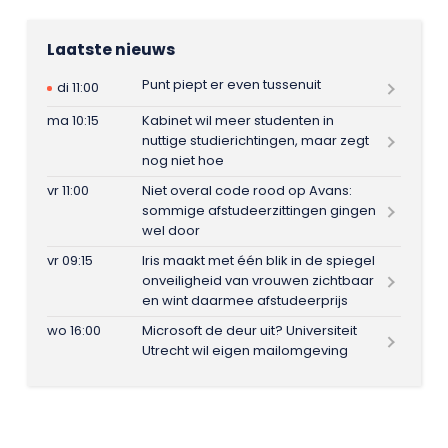
Laatste nieuws
Punt piept er even tussenuit
di 11:00
ma 10:15
Kabinet wil meer studenten in
nuttige studierichtingen, maar zegt
nog niet hoe
vr 11:00
Niet overal code rood op Avans:
sommige afstudeerzittingen gingen
wel door
vr 09:15
Iris maakt met één blik in de spiegel
onveiligheid van vrouwen zichtbaar
en wint daarmee afstudeerprijs
wo 16:00
Microsoft de deur uit? Universiteit
Utrecht wil eigen mailomgeving