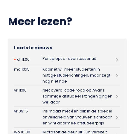
Meer lezen?
Laatste nieuws
Punt piept er even tussenuit
di 11:00
ma 10:15
Kabinet wil meer studenten in
nuttige studierichtingen, maar zegt
nog niet hoe
vr 11:00
Niet overal code rood op Avans:
sommige afstudeerzittingen gingen
wel door
vr 09:15
Iris maakt met één blik in de spiegel
onveiligheid van vrouwen zichtbaar
en wint daarmee afstudeerprijs
wo 16:00
Microsoft de deur uit? Universiteit