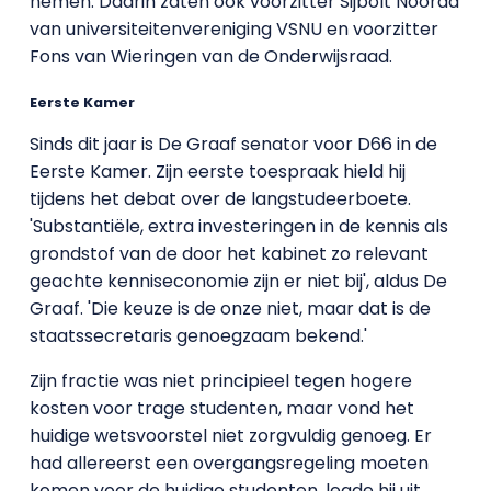
nemen. Daarin zaten ook voorzitter Sijbolt Noorda
van universiteitenvereniging VSNU en voorzitter
Fons van Wieringen van de Onderwijsraad.
Eerste Kamer
Sinds dit jaar is De Graaf senator voor D66 in de
Eerste Kamer. Zijn eerste toespraak hield hij
tijdens het debat over de langstudeerboete.
'Substantiële, extra investeringen in de kennis als
grondstof van de door het kabinet zo relevant
geachte kenniseconomie zijn er niet bij', aldus De
Graaf. 'Die keuze is de onze niet, maar dat is de
staatssecretaris genoegzaam bekend.'
Zijn fractie was niet principieel tegen hogere
kosten voor trage studenten, maar vond het
huidige wetsvoorstel niet zorgvuldig genoeg. Er
had allereerst een overgangsregeling moeten
komen voor de huidige studenten, legde hij uit.