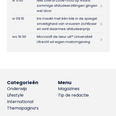
vr 11:00
Niet overal code rood op Avans:
sommige afstudeerzittingen gingen
wel door
vr 09:15
Iris maakt met één blik in de spiegel
onveiligheid van vrouwen zichtbaar
en wint daarmee afstudeerprijs
wo 16:00
Microsoft de deur uit? Universiteit
Utrecht wil eigen mailomgeving
Categorieën
Menu
Onderwijs
Magazines
Lifestyle
Tip de redactie
International
Themapagina’s