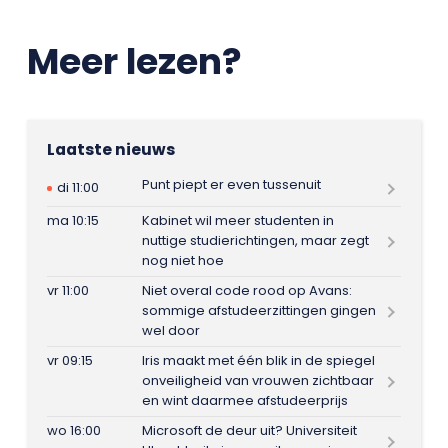
Meer lezen?
Laatste nieuws
Punt piept er even tussenuit
di 11:00
ma 10:15
Kabinet wil meer studenten in
nuttige studierichtingen, maar zegt
nog niet hoe
vr 11:00
Niet overal code rood op Avans:
sommige afstudeerzittingen gingen
wel door
vr 09:15
Iris maakt met één blik in de spiegel
onveiligheid van vrouwen zichtbaar
en wint daarmee afstudeerprijs
wo 16:00
Microsoft de deur uit? Universiteit