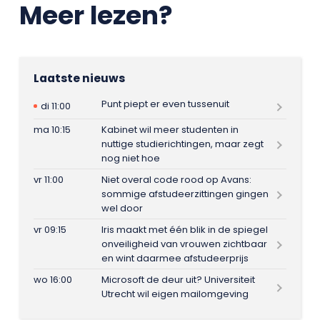
Meer lezen?
Laatste nieuws
Punt piept er even tussenuit
di 11:00
ma 10:15
Kabinet wil meer studenten in
nuttige studierichtingen, maar zegt
nog niet hoe
vr 11:00
Niet overal code rood op Avans:
sommige afstudeerzittingen gingen
wel door
vr 09:15
Iris maakt met één blik in de spiegel
onveiligheid van vrouwen zichtbaar
en wint daarmee afstudeerprijs
wo 16:00
Microsoft de deur uit? Universiteit
Utrecht wil eigen mailomgeving