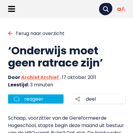
a
A
Terug naar overzicht
‘Onderwijs moet
geen ratrace zijn’
Door
Archief Archief
, 17 oktober 2011
Leestijd:
3 minuten
reageer
deel
Schaap, voorzitter van de Gereformeerde
Hogeschool, stapte begin deze maand uit bestuur
van de HBO-raad. Ruzie? Dat niet. De bestuurder