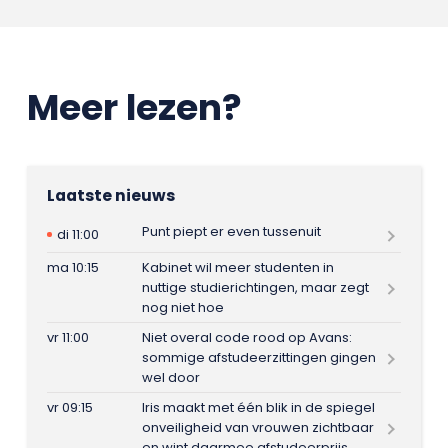
Meer lezen?
Laatste nieuws
Punt piept er even tussenuit
di 11:00
ma 10:15
Kabinet wil meer studenten in
nuttige studierichtingen, maar zegt
nog niet hoe
vr 11:00
Niet overal code rood op Avans:
sommige afstudeerzittingen gingen
wel door
vr 09:15
Iris maakt met één blik in de spiegel
onveiligheid van vrouwen zichtbaar
en wint daarmee afstudeerprijs