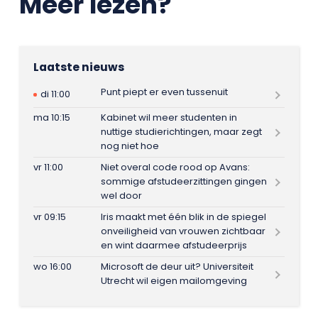
Meer lezen?
Laatste nieuws
Punt piept er even tussenuit
di 11:00
ma 10:15
Kabinet wil meer studenten in
nuttige studierichtingen, maar zegt
nog niet hoe
vr 11:00
Niet overal code rood op Avans:
sommige afstudeerzittingen gingen
wel door
vr 09:15
Iris maakt met één blik in de spiegel
onveiligheid van vrouwen zichtbaar
en wint daarmee afstudeerprijs
wo 16:00
Microsoft de deur uit? Universiteit
Utrecht wil eigen mailomgeving