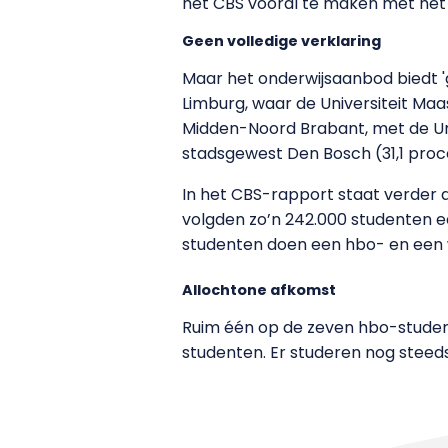
het CBS vooral te maken met het 
Geen volledige verklaring
Maar het onderwijsaanbod biedt 'g
Limburg, waar de Universiteit Maa
Midden-Noord Brabant, met de Univ
stadsgewest Den Bosch (31,1 proc
In het CBS-rapport staat verder d
volgden zo’n 242.000 studenten e
studenten doen een hbo- en een wo
Allochtone afkomst
Ruim één op de zeven hbo-student
studenten. Er studeren nog ste