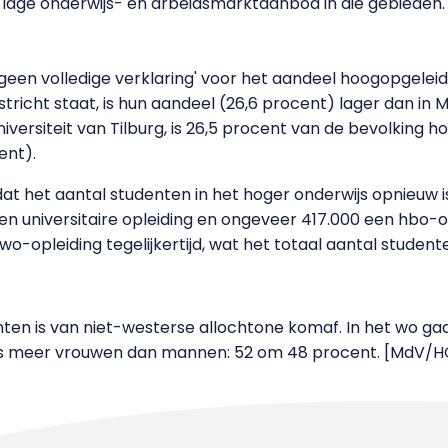
lage onderwijs- en arbeidsmarktaanbod in die gebieden.
een volledige verklaring' voor het aandeel hoogopgeleide
stricht staat, is hun aandeel (26,6 procent) lager dan in 
ersiteit van Tilburg, is 26,5 procent van de bevolking hoo
ent).
at het aantal studenten in het hoger onderwijs opnieuw i
en universitaire opleiding en ongeveer 417.000 een hbo-o
-opleiding tegelijkertijd, wat het totaal aantal student
en is van niet-westerse allochtone komaf. In het wo ga
eds meer vrouwen dan mannen: 52 om 48 procent. [MdV/