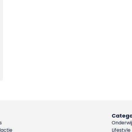
Catego
s
Onderwij
dactie
Lifestyle