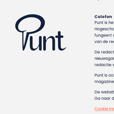
Colofon
Punt is h
Hoge­sch
fungeert 
van de re
De redacti
nieuwsgar
redactie 
Punt is o
magazine
De websit
Ga naar 
Cookie in