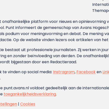
Internat
Themapa
et onafhankelijke platform voor nieuws en opinievormin
ool. Punt informeert de gemeenschap van Avans Hogesch
als podium voor meningsvorming en debat. De mening van 
dactie. Op de website vinden lezers ook artikelen van he
e bestaat uit professionele journalisten. Zij werken in jour
ing en zonder beïnvloeding van derden. De onafhankelijk
wordt bijgestaan door een Redactieraad.
ok te vinden op social media:
Instragram
,
Facebook
en
Lin
.
e punt.avans.nl voldoet gedeeltelijk aan de internationale
de
toegankelijkheidsverklaring
.
stellingen
|
Cookies