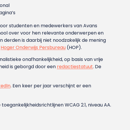
ional
gina’s
g voor studenten en medewerkers van Avans
ool over voor hen relevante onderwerpen en
derden is daarbij niet noodzakelijk de mening
t
Hoger Onderwijs Persbureau
(HOP).
nalistieke onafhankelijkheid, op basis van vrije
heid is geborgd door een
redactiestatuut
. De
kedIn
. Een keer per jaar verschijnt er een
 toegankelijkheidsrichtlijnen WCAG 2.1, niveau AA.