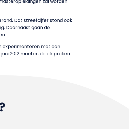
 masteropleidingen zal worden
ond. Dat streefcijfer stond ook
ezig. Daarnaast gaan de
en.
aan experimenteren met een
n juni 2012 moeten de afspraken
?