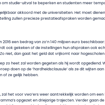
om studie-uitval te beperken en studenten meer tempo
rgelijkbaar akkoord met de universiteiten. Het moet dien
nstelling zullen precieze prestatieafspraken worden gem
in 2016 een bedrag van zo’n 140 miljoen euro beschikbaar:
rdt ook gekeken of de instellingen hun afspraken ook ech
 Zo niet, dan gaat het geld dat vrijkomt naar hogescholen
oep zo heet zal worden gegeten als hij wordt opgediend.
roep doen op de ‘hardheidsclausule’ als ze dit wijten aa
 of ze gelijk hebben.
, zal het voor vwo’ers weer aantrekkelijk worden om een 
amma’s opgezet en driejarige trajecten. Verder gaan d