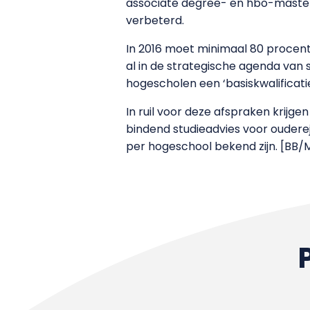
associate degree- en hbo-mastero
verbeterd.
In 2016 moet minimaal 80 procen
al in de strategische agenda van 
hogescholen een ‘basiskwalifica
In ruil voor deze afspraken krij
bindend studieadvies voor ouderej
per hogeschool bekend zijn. [BB