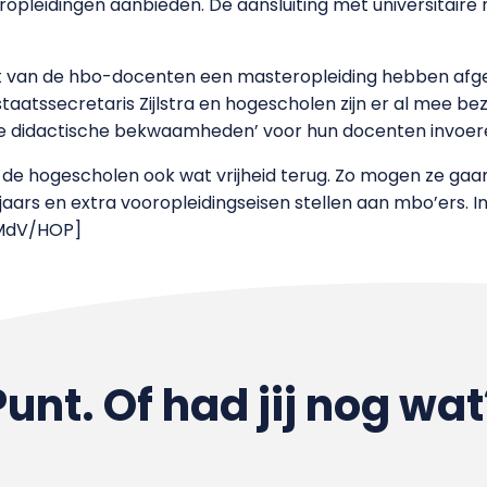
pleidingen aanbieden. De aansluiting met universitaire
t van de hbo-docenten een masteropleiding hebben afger
staatssecretaris Zijlstra en hogescholen zijn er al mee b
tie didactische bekwaamheden’ voor hun docenten invoer
gen de hogescholen ook wat vrijheid terug. Zo mogen ze g
aars en extra vooropleidingseisen stellen aan mbo’ers. I
/MdV/HOP]
Punt. Of had jij nog wat