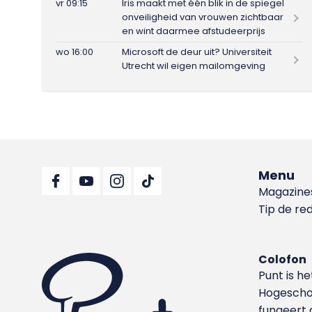
vr 09:15
Iris maakt met één blik in de spiegel
onveiligheid van vrouwen zichtbaar
en wint daarmee afstudeerprijs
wo 16:00
Microsoft de deur uit? Universiteit
Utrecht wil eigen mailomgeving
Menu
Magazine
Tip de re
Colofon
Punt is h
Hoge­sch
fungeert 