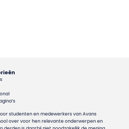
rieën
s
ional
gina’s
g voor studenten en medewerkers van Avans
ool over voor hen relevante onderwerpen en
derden is daarbij niet noodzakelijk de mening