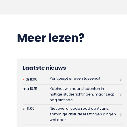
Meer lezen?
Laatste nieuws
Punt piept er even tussenuit
di 11:00
ma 10:15
Kabinet wil meer studenten in
nuttige studierichtingen, maar zegt
nog niet hoe
vr 11:00
Niet overal code rood op Avans:
sommige afstudeerzittingen gingen
wel door