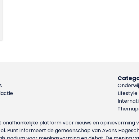
Catego
s
Onderwij
dactie
Lifestyle
Internat
Themapa
et onafhankelijke platform voor nieuws en opinievormin
ool. Punt informeert de gemeenschap van Avans Hogesch
als podium voor meningsvorming en debat. De mening van 