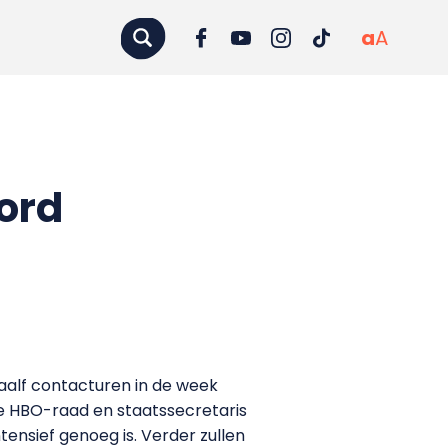
a
A
ord
aalf contacturen in de week
de HBO-raad en staatssecretaris
ntensief genoeg is. Verder zullen