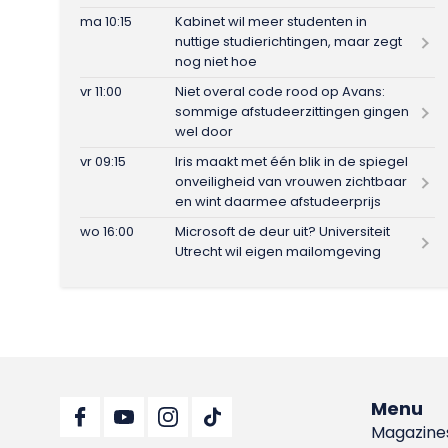
ma 10:15
Kabinet wil meer studenten in
nuttige studierichtingen, maar zegt
nog niet hoe
vr 11:00
Niet overal code rood op Avans:
sommige afstudeerzittingen gingen
wel door
vr 09:15
Iris maakt met één blik in de spiegel
onveiligheid van vrouwen zichtbaar
en wint daarmee afstudeerprijs
wo 16:00
Microsoft de deur uit? Universiteit
Utrecht wil eigen mailomgeving
Menu
Magazine