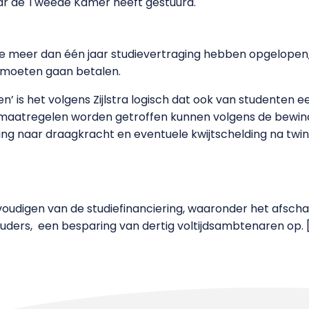
 naar de Tweede Kamer heeft gestuurd.
ie meer dan één jaar studievertraging hebben opgelopen,
n moeten gaan betalen.
gen’ is het volgens Zijlstra logisch dat ook van studenten 
 maatregelen worden getroffen kunnen volgens de bewin
ing naar draagkracht en eventuele kwijtschelding na twin
nvoudigen van de studiefinanciering, waaronder het afsch
uders,
een besparing van dertig voltijdsambtenaren op