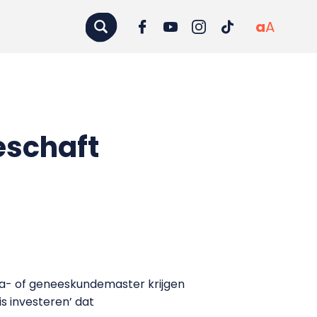
a
A
eschaft
ta- of geneeskundemaster krijgen
 is investeren’ dat