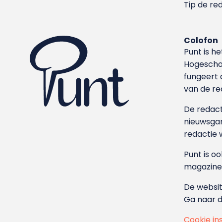
Tip de re
Colofon
Punt is h
Hoge­sch
fungeert 
van de re
De redacti
nieuwsgar
redactie 
Punt is o
magazine
De websit
Ga naar 
Cookie in