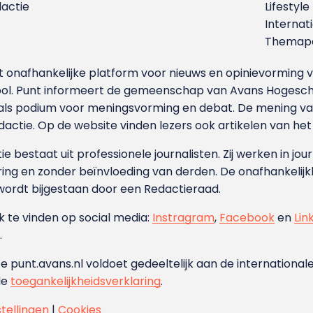
dactie
Lifestyle
Internat
Themapa
et onafhankelijke platform voor nieuws en opinievormin
ool. Punt informeert de gemeenschap van Avans Hogesch
als podium voor meningsvorming en debat. De mening van 
dactie. Op de website vinden lezers ook artikelen van he
e bestaat uit professionele journalisten. Zij werken in jour
ing en zonder beïnvloeding van derden. De onafhankelijk
wordt bijgestaan door een Redactieraad.
ok te vinden op social media:
Instragram
,
Facebook
en
Lin
.
e punt.avans.nl voldoet gedeeltelijk aan de internationale
de
toegankelijkheidsverklaring
.
stellingen
|
Cookies