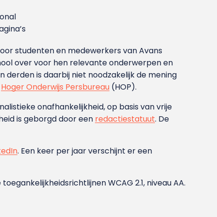
ional
gina’s
g voor studenten en medewerkers van Avans
ool over voor hen relevante onderwerpen en
derden is daarbij niet noodzakelijk de mening
t
Hoger Onderwijs Persbureau
(HOP).
nalistieke onafhankelijkheid, op basis van vrije
heid is geborgd door een
redactiestatuut
. De
kedIn
. Een keer per jaar verschijnt er een
 toegankelijkheidsrichtlijnen WCAG 2.1, niveau AA.