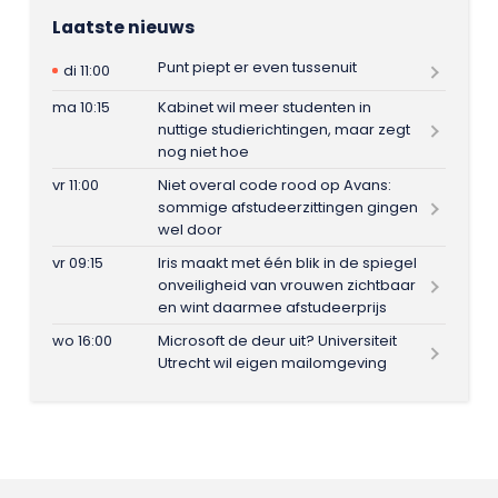
Laatste nieuws
Punt piept er even tussenuit
di 11:00
ma 10:15
Kabinet wil meer studenten in
nuttige studierichtingen, maar zegt
nog niet hoe
vr 11:00
Niet overal code rood op Avans:
sommige afstudeerzittingen gingen
wel door
vr 09:15
Iris maakt met één blik in de spiegel
onveiligheid van vrouwen zichtbaar
en wint daarmee afstudeerprijs
wo 16:00
Microsoft de deur uit? Universiteit
Utrecht wil eigen mailomgeving