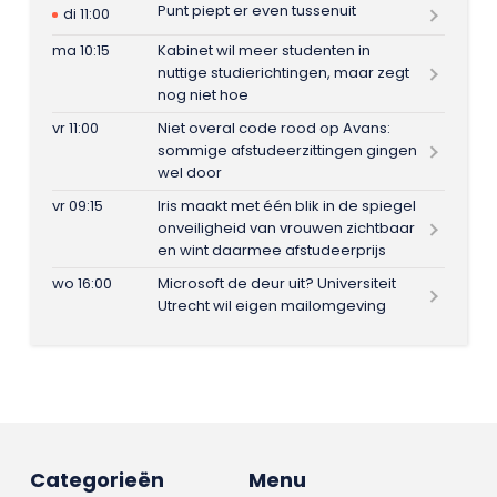
Punt piept er even tussenuit
di 11:00
ma 10:15
Kabinet wil meer studenten in
nuttige studierichtingen, maar zegt
nog niet hoe
vr 11:00
Niet overal code rood op Avans:
sommige afstudeerzittingen gingen
wel door
vr 09:15
Iris maakt met één blik in de spiegel
onveiligheid van vrouwen zichtbaar
en wint daarmee afstudeerprijs
wo 16:00
Microsoft de deur uit? Universiteit
Utrecht wil eigen mailomgeving
Categorieën
Menu