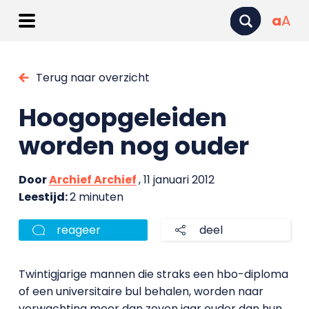
a
A
Terug naar overzicht
Hoogopgeleiden
worden nog ouder
Door
Archief Archief
, 11 januari 2012
Leestijd:
2 minuten
reageer
deel
Twintigjarige mannen die straks een hbo-diploma
of een universitaire bul behalen, worden naar
verwachting meer dan zeven jaar ouder dan hun