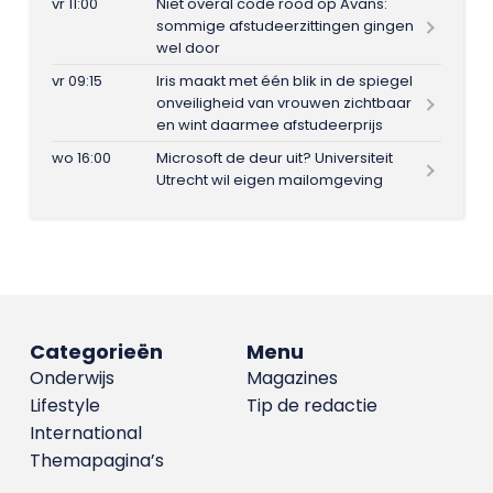
vr 11:00
Niet overal code rood op Avans:
sommige afstudeerzittingen gingen
wel door
vr 09:15
Iris maakt met één blik in de spiegel
onveiligheid van vrouwen zichtbaar
en wint daarmee afstudeerprijs
wo 16:00
Microsoft de deur uit? Universiteit
Utrecht wil eigen mailomgeving
Categorieën
Menu
Onderwijs
Magazines
Lifestyle
Tip de redactie
International
Themapagina’s