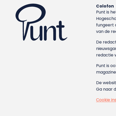
Colofon
Punt is h
Hoge­sch
fungeert 
van de re
De redacti
nieuwsgar
redactie 
Punt is o
magazine
De websit
Ga naar 
Cookie in