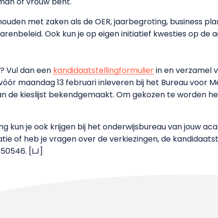
je man of vrouw bent.
g houden met zaken als de OER, jaarbegroting, business pla
renbeleid. Ook kun je op eigen initiatief kwesties op de 
n? Vul dan een
kandidaatstellingformulier
in en verzamel v
 vóór maandag 13 februari inleveren bij het Bureau voo
 de kieslijst bekendgemaakt. Om gekozen te worden heb 
ng kun je ook krijgen bij het onderwijsbureau van jouw ac
atie of heb je vragen over de verkiezingen, de kandidaats
50546. [LJ]