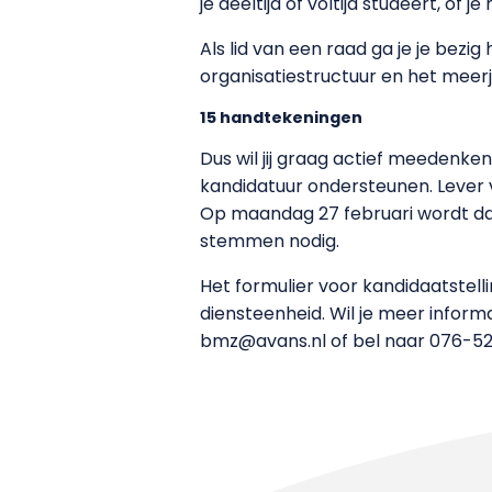
je deeltijd of voltijd studeert, of 
Als lid van een raad ga je je bezi
organisatiestructuur en het meerja
15 handtekeningen
Dus wil jij graag actief meedenke
kandidatuur ondersteunen. Lever
Op maandag 27 februari wordt dan
stemmen nodig.
Het formulier voor kandidaatstelli
diensteenheid. Wil je meer inform
bmz@avans.nl of bel naar 076-52