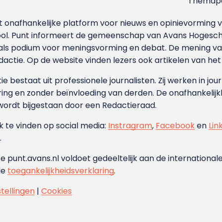
Themapa
et onafhankelijke platform voor nieuws en opinievormin
ool. Punt informeert de gemeenschap van Avans Hogesch
als podium voor meningsvorming en debat. De mening van 
dactie. Op de website vinden lezers ook artikelen van he
e bestaat uit professionele journalisten. Zij werken in jour
ing en zonder beïnvloeding van derden. De onafhankelijk
wordt bijgestaan door een Redactieraad.
ok te vinden op social media:
Instragram
,
Facebook
en
Lin
.
e punt.avans.nl voldoet gedeeltelijk aan de internationale
de
toegankelijkheidsverklaring
.
stellingen
|
Cookies