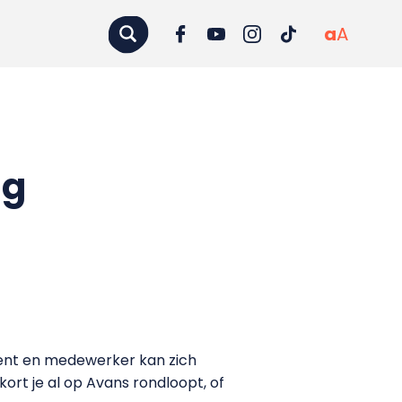
a
A
ng
dent en medewerker kan zich
kort je al op Avans rondloopt, of