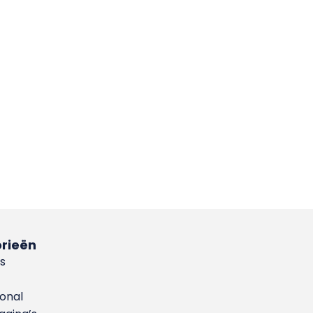
rieën
s
ional