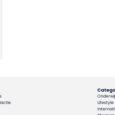
Catego
s
Onderwij
dactie
Lifestyle
Internat