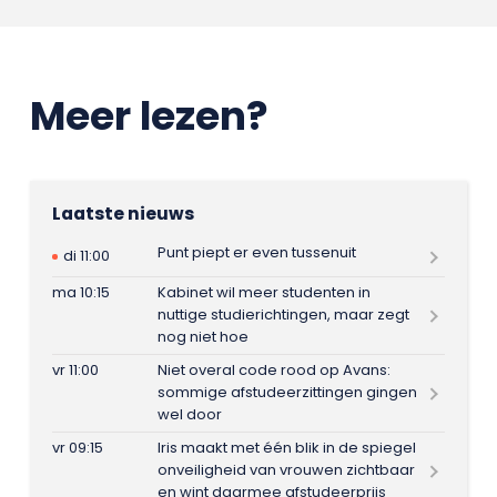
Meer lezen?
Laatste nieuws
Punt piept er even tussenuit
di 11:00
ma 10:15
Kabinet wil meer studenten in
nuttige studierichtingen, maar zegt
nog niet hoe
vr 11:00
Niet overal code rood op Avans:
sommige afstudeerzittingen gingen
wel door
vr 09:15
Iris maakt met één blik in de spiegel
onveiligheid van vrouwen zichtbaar
en wint daarmee afstudeerprijs