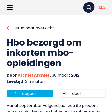
a
A
Terug naar overzicht
Hbo bezorgd om
inkorten mbo-
opleidingen
Door
Archief Archief
, 30 maart 2012
Leestijd:
3 minuten
reageer
deel
Vanaf september volgend jaar zou 85 procent
van de opleidingen op het hoogste mbo-niveau