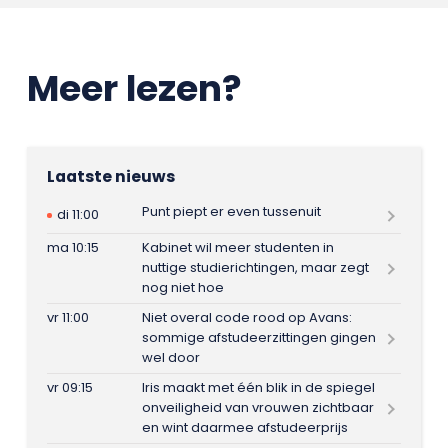
Meer lezen?
Laatste nieuws
Punt piept er even tussenuit
di 11:00
ma 10:15
Kabinet wil meer studenten in
nuttige studierichtingen, maar zegt
nog niet hoe
vr 11:00
Niet overal code rood op Avans:
sommige afstudeerzittingen gingen
wel door
vr 09:15
Iris maakt met één blik in de spiegel
onveiligheid van vrouwen zichtbaar
en wint daarmee afstudeerprijs