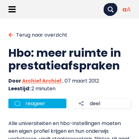
a
A
Terug naar overzicht
Hbo: meer ruimte in
prestatieafspraken
Door
Archief Archief
, 07 maart 2012
Leestijd:
2 minuten
reageer
deel
Alle universiteiten en hbo-instellingen moeten
een eigen profiel krijgen en hun onderwijs
verbeteren, vindt staatssecretaris Zijlstra. Hij gaat