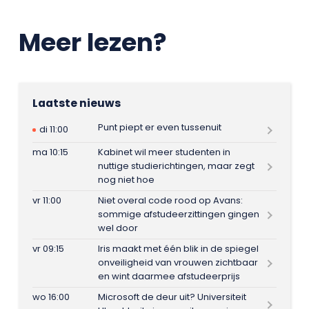
Meer lezen?
Laatste nieuws
Punt piept er even tussenuit
di 11:00
ma 10:15
Kabinet wil meer studenten in
nuttige studierichtingen, maar zegt
nog niet hoe
vr 11:00
Niet overal code rood op Avans:
sommige afstudeerzittingen gingen
wel door
vr 09:15
Iris maakt met één blik in de spiegel
onveiligheid van vrouwen zichtbaar
en wint daarmee afstudeerprijs
wo 16:00
Microsoft de deur uit? Universiteit