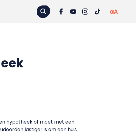
a
A
heek
l een hypotheek of moet met een
deerden lastiger is om een huis