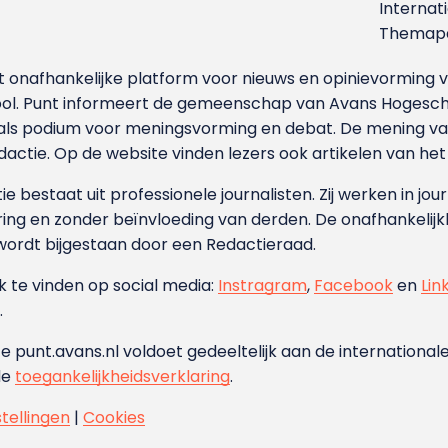
Internat
Themapa
et onafhankelijke platform voor nieuws en opinievormin
ool. Punt informeert de gemeenschap van Avans Hogesch
als podium voor meningsvorming en debat. De mening van 
dactie. Op de website vinden lezers ook artikelen van he
e bestaat uit professionele journalisten. Zij werken in jour
ing en zonder beïnvloeding van derden. De onafhankelijk
wordt bijgestaan door een Redactieraad.
ok te vinden op social media:
Instragram
,
Facebook
en
Lin
.
e punt.avans.nl voldoet gedeeltelijk aan de internationale
de
toegankelijkheidsverklaring
.
stellingen
|
Cookies