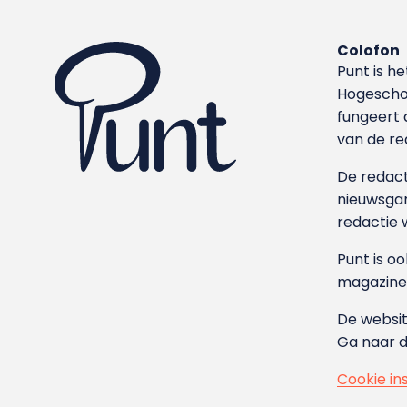
Colofon
Punt is h
Hoge­sch
fungeert 
van de re
De redacti
nieuwsgar
redactie 
Punt is o
magazine
De websit
Ga naar 
Cookie in