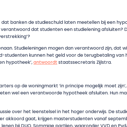
dat banken de studieschuld laten meetellen bij een hyp
 verantwoord dat studenten een studielening afsluiten?
erstrekking’?
enaan. Studieleningen mogen dan verantwoord zijn, dat wil
d-studenten kunnen het geld voor de terugbetaling van 
een hypotheek’,
antwoordt
staatssecretaris Zijlstra.
rters op de woningmarkt ‘in principe mogelijk moet zijn’, 
moeten wel een verantwoorde hypotheek afsluiten. Hun m
ssie over het leenstelsel in het hoger onderwijs. De stu
er akkoord gaat, krijgen masterstudenten vanaf septem
t lenen bij DUO. Sommige partijen, waaronder VVD en PvdA