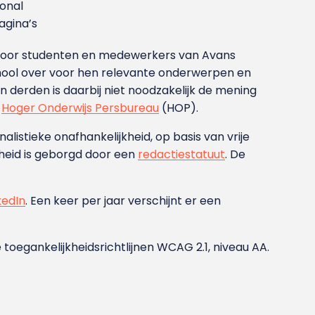
ional
gina’s
g voor studenten en medewerkers van Avans
ool over voor hen relevante onderwerpen en
derden is daarbij niet noodzakelijk de mening
t
Hoger Onderwijs Persbureau
(HOP).
nalistieke onafhankelijkheid, op basis van vrije
heid is geborgd door een
redactiestatuut
. De
kedIn
. Een keer per jaar verschijnt er een
 toegankelijkheidsrichtlijnen WCAG 2.1, niveau AA.