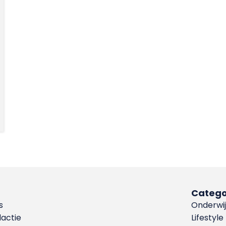
Catego
s
Onderwij
dactie
Lifestyle