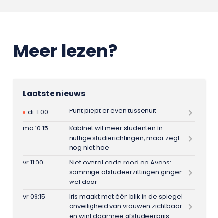
Meer lezen?
Laatste nieuws
Punt piept er even tussenuit
di 11:00
ma 10:15
Kabinet wil meer studenten in
nuttige studierichtingen, maar zegt
nog niet hoe
vr 11:00
Niet overal code rood op Avans:
sommige afstudeerzittingen gingen
wel door
vr 09:15
Iris maakt met één blik in de spiegel
onveiligheid van vrouwen zichtbaar
en wint daarmee afstudeerprijs