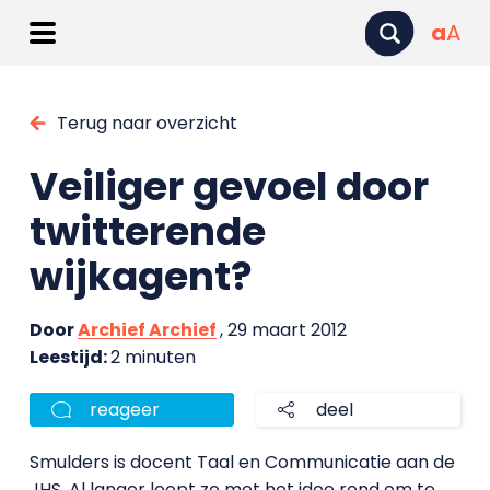
a
A
Terug naar overzicht
Veiliger gevoel door
twitterende
wijkagent?
Door
Archief Archief
, 29 maart 2012
Leestijd:
2 minuten
reageer
deel
Smulders is docent Taal en Communicatie aan de
JHS. Al langer loopt ze met het idee rond om te