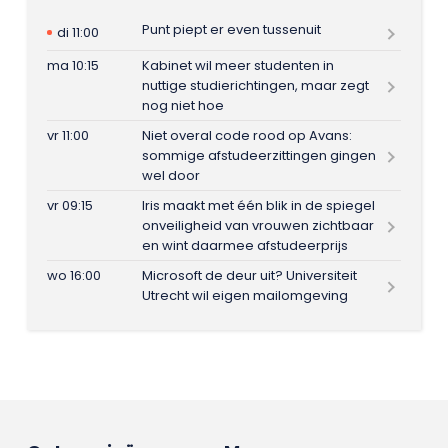
Punt piept er even tussenuit
di 11:00
ma 10:15
Kabinet wil meer studenten in
nuttige studierichtingen, maar zegt
nog niet hoe
vr 11:00
Niet overal code rood op Avans:
sommige afstudeerzittingen gingen
wel door
vr 09:15
Iris maakt met één blik in de spiegel
onveiligheid van vrouwen zichtbaar
en wint daarmee afstudeerprijs
wo 16:00
Microsoft de deur uit? Universiteit
Utrecht wil eigen mailomgeving