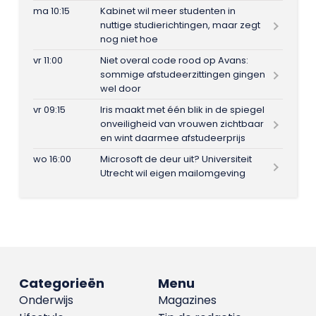
ma 10:15
Kabinet wil meer studenten in
nuttige studierichtingen, maar zegt
nog niet hoe
vr 11:00
Niet overal code rood op Avans:
sommige afstudeerzittingen gingen
wel door
vr 09:15
Iris maakt met één blik in de spiegel
onveiligheid van vrouwen zichtbaar
en wint daarmee afstudeerprijs
wo 16:00
Microsoft de deur uit? Universiteit
Utrecht wil eigen mailomgeving
Categorieën
Menu
Onderwijs
Magazines