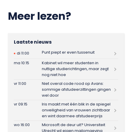
Meer lezen?
Laatste nieuws
Punt piept er even tussenuit
di 11:00
ma 10:15
Kabinet wil meer studenten in
nuttige studierichtingen, maar zegt
nog niet hoe
vr 11:00
Niet overal code rood op Avans:
sommige afstudeerzittingen gingen
wel door
vr 09:15
Iris maakt met één blik in de spiegel
onveiligheid van vrouwen zichtbaar
en wint daarmee afstudeerprijs
wo 16:00
Microsoft de deur uit? Universiteit
Utrecht wil eigen mailomgeving