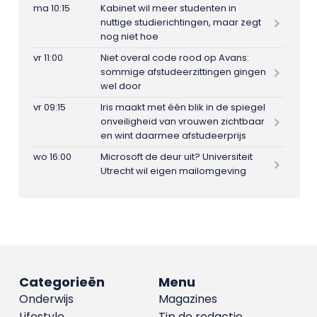
ma 10:15
Kabinet wil meer studenten in
nuttige studierichtingen, maar zegt
nog niet hoe
vr 11:00
Niet overal code rood op Avans:
sommige afstudeerzittingen gingen
wel door
vr 09:15
Iris maakt met één blik in de spiegel
onveiligheid van vrouwen zichtbaar
en wint daarmee afstudeerprijs
wo 16:00
Microsoft de deur uit? Universiteit
Utrecht wil eigen mailomgeving
Categorieën
Menu
Onderwijs
Magazines
Lifestyle
Tip de redactie