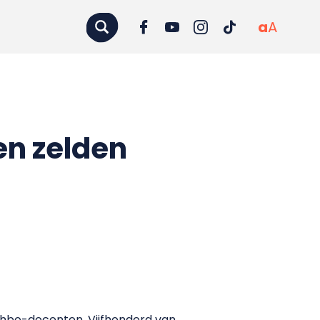
a
A
n zelden
hbo-docenten. Vijfhonderd van