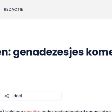
REDACTIE
n: genadezesjes kome
deel
) hield een
enquête
onder zestienhonderd aangesloten 