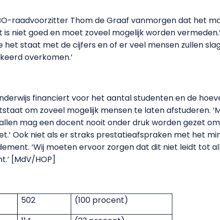
 HBO-raadvoorzitter Thom de Graaf vanmorgen dat het ma
t is niet goed en moet zoveel mogelijk worden vermeden.’
 het staat met de cijfers en of er veel mensen zullen sl
erkeerd overkomen.’
derwijs financiert voor het aantal studenten en de hoeve
 ontstaat om zoveel mogelijk mensen te laten afstuderen. ‘M
evallen mag een docent nooit onder druk worden gezet om
et.’ Ook niet als er straks prestatieafspraken met het min
ent. ‘Wij moeten ervoor zorgen dat dit niet leidt tot alle
mt.’ [MdV/HOP]
502
(100 procent)