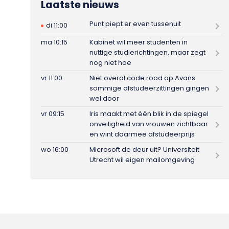
Laatste nieuws
Punt piept er even tussenuit
di 11:00
ma 10:15
Kabinet wil meer studenten in
nuttige studierichtingen, maar zegt
nog niet hoe
vr 11:00
Niet overal code rood op Avans:
sommige afstudeerzittingen gingen
wel door
vr 09:15
Iris maakt met één blik in de spiegel
onveiligheid van vrouwen zichtbaar
en wint daarmee afstudeerprijs
wo 16:00
Microsoft de deur uit? Universiteit
Utrecht wil eigen mailomgeving