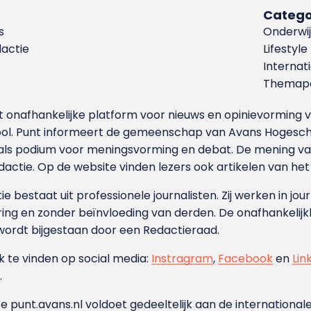
Catego
s
Onderwij
dactie
Lifestyle
Internat
Themapa
et onafhankelijke platform voor nieuws en opinievormin
ool. Punt informeert de gemeenschap van Avans Hogesch
als podium voor meningsvorming en debat. De mening van 
dactie. Op de website vinden lezers ook artikelen van he
e bestaat uit professionele journalisten. Zij werken in jour
ing en zonder beïnvloeding van derden. De onafhankelijk
wordt bijgestaan door een Redactieraad.
ok te vinden op social media:
Instragram
,
Facebook
en
Lin
.
e punt.avans.nl voldoet gedeeltelijk aan de internationale