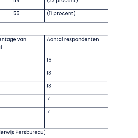
114
(23 procent)
55
(11 procent)
entage van
Aantal respondenten
l
15
13
13
7
7
erwijs Persbureau)