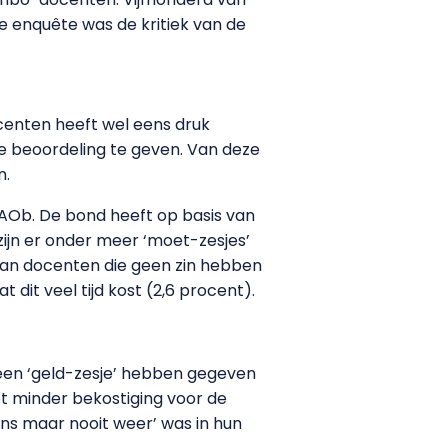
e enquête was de kritiek van de
enten heeft wel eens druk
e beoordeling te geven. Van deze
n.
 AOb. De bond heeft op basis van
jn er onder meer ‘moet-zesjes’
van docenten die geen zin hebben
dit veel tijd kost (2,6 procent).
 een ‘geld-zesje’ hebben gegeven
t minder bekostiging voor de
ens maar nooit weer’ was in hun