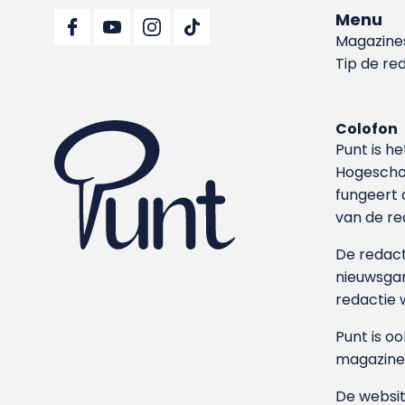
Menu
Magazine
Tip de re
Colofon
Punt is h
Hoge­sch
fungeert 
van de re
De redacti
nieuwsgar
redactie 
Punt is o
magazine
De websit