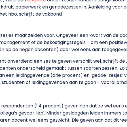
rkdruk, papierwerk en genadezessen in. Aanleiding voor d
 het hbo, schrijft de vakbond.
sjes maar zelden voor. Ongeveer een kwart van de doc
 management of de bekostigingsregels – om een positiev
één op de negen docenten) daar wel eens aan toegegeve
t onverdiend een zes te geven verschilt wel, schrijft de
enten onderscheid gemaakt tussen soorten zessen. Zo zi
n een leidinggevende (drie procent) en ‘gedoe-zesjes’ 
 studenten of leidinggevenden aan te gaan – vooral omdat 
rd respondenten (1,4 procent) geven aan dat ze wel eens
llega’s gevaar liep'. Minder geslaagden leiden immers to
varen docent wel eens gezwicht. Die geven aan dat dit ‘e