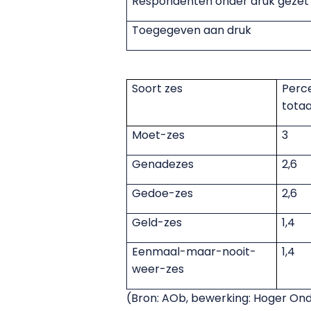
Respondenten onder druk gezet
Toegegeven aan druk
Soort zes
Perc
totaa
Moet-zes
3
Genadezes
2,6
Gedoe-zes
2,6
Geld-zes
1,4
Eenmaal-maar-nooit-
1,4
weer-zes
(Bron: AOb, bewerking: Hoger Ond