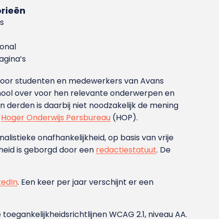
rieën
s
ional
gina’s
g voor studenten en medewerkers van Avans
ool over voor hen relevante onderwerpen en
derden is daarbij niet noodzakelijk de mening
t
Hoger Onderwijs Persbureau
(HOP).
nalistieke onafhankelijkheid, op basis van vrije
heid is geborgd door een
redactiestatuut
. De
kedIn
. Een keer per jaar verschijnt er een
 toegankelijkheidsrichtlijnen WCAG 2.1, niveau AA.