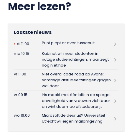
Meer lezen?
Laatste nieuws
Punt piept er even tussenuit
di 11:00
ma 10:15
Kabinet wil meer studenten in
nuttige studierichtingen, maar zegt
nog niet hoe
vr 11:00
Niet overal code rood op Avans:
sommige afstudeerzittingen gingen
wel door
vr 09:15
Iris maakt met één blik in de spiegel
onveiligheid van vrouwen zichtbaar
en wint daarmee afstudeerprijs
wo 16:00
Microsoft de deur uit? Universiteit
Utrecht wil eigen mailomgeving