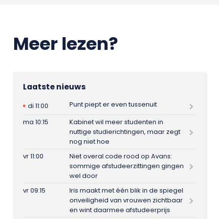
Meer lezen?
Laatste nieuws
Punt piept er even tussenuit
di 11:00
ma 10:15
Kabinet wil meer studenten in
nuttige studierichtingen, maar zegt
nog niet hoe
vr 11:00
Niet overal code rood op Avans:
sommige afstudeerzittingen gingen
wel door
vr 09:15
Iris maakt met één blik in de spiegel
onveiligheid van vrouwen zichtbaar
en wint daarmee afstudeerprijs