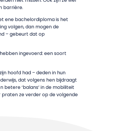
iefden niet missen. Ook zijn ze wel
n barrière.
Het ene bachelordiploma is het
ding volgen, dan mogen de
and – gebeurt dat op
 hebben ingevoerd: een soort
zijn hoofd had – deden in hun
erwijs, dat volgens hen bijdraagt
etere ‘balans’ in de mobiliteit
r praten ze verder op de volgende