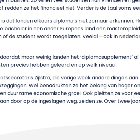
ge mobiliteit. Zo willen veel studenten hun vrienden en gel
 redden ze het financieel niet. Verder is de taal soms ee
 is dat landen elkaars diploma’s niet zomaar erkennen. 
de bachelor in een ander Europees land een masteroplei
en of de student wordt toegelaten. Veelal – ook in Nederl
 doordat maar weinig landen het ‘diplomasupplement’ al
enten precies hebben geleerd en op welk niveau.
atssecretaris Zijlstra, die vorige week andere dingen aan 
oezeggingen. Wel benadrukten ze het belang van hoger ond
 duurzame economische groei. Ook pleitten ze voor een b
an door op de ingeslagen weg, zeiden ze. Over twee jaa