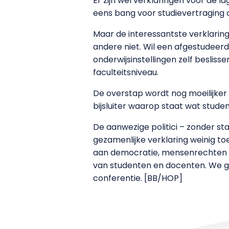
Er zijn wel verklaringen voor de la
eens bang voor studievertraging of
Maar de interessantste verklaring
andere niet. Wil een afgestudeer
onderwijsinstellingen zelf besliss
faculteitsniveau.
De overstap wordt nog moeilijker
bijsluiter waarop staat wat stud
De aanwezige politici – zonder sta
gezamenlijke verklaring weinig t
aan democratie, mensenrechten en
van studenten en docenten. We ga
conferentie. [BB/HOP]