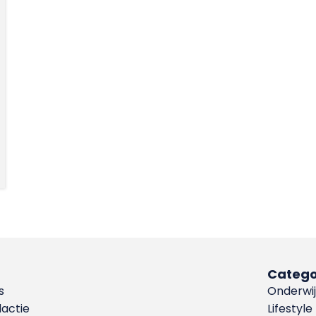
Catego
s
Onderwij
dactie
Lifestyle