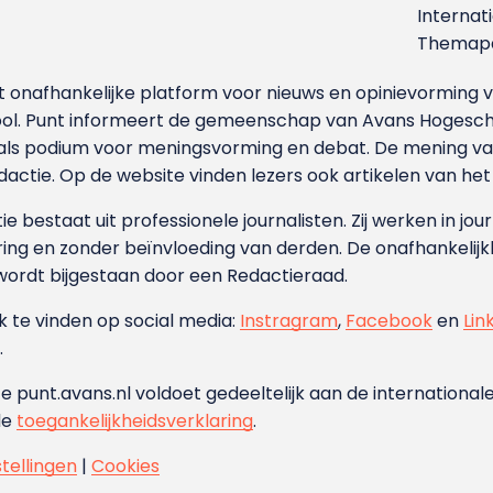
Internat
Themapa
et onafhankelijke platform voor nieuws en opinievormin
ool. Punt informeert de gemeenschap van Avans Hogesch
als podium voor meningsvorming en debat. De mening van 
dactie. Op de website vinden lezers ook artikelen van he
e bestaat uit professionele journalisten. Zij werken in jour
ing en zonder beïnvloeding van derden. De onafhankelijk
wordt bijgestaan door een Redactieraad.
ok te vinden op social media:
Instragram
,
Facebook
en
Lin
.
e punt.avans.nl voldoet gedeeltelijk aan de internationale
de
toegankelijkheidsverklaring
.
stellingen
|
Cookies