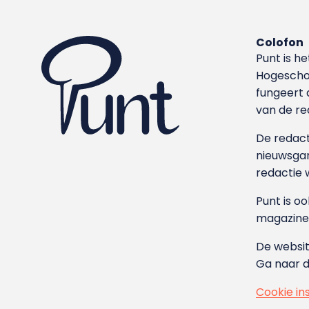
Colofon
Punt is h
Hoge­sch
fungeert 
van de re
De redacti
nieuwsgar
redactie 
Punt is o
magazine
De websit
Ga naar 
Cookie in