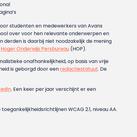
ional
gina’s
g voor studenten en medewerkers van Avans
ool over voor hen relevante onderwerpen en
derden is daarbij niet noodzakelijk de mening
t
Hoger Onderwijs Persbureau
(HOP).
nalistieke onafhankelijkheid, op basis van vrije
heid is geborgd door een
redactiestatuut
. De
kedIn
. Een keer per jaar verschijnt er een
 toegankelijkheidsrichtlijnen WCAG 2.1, niveau AA.