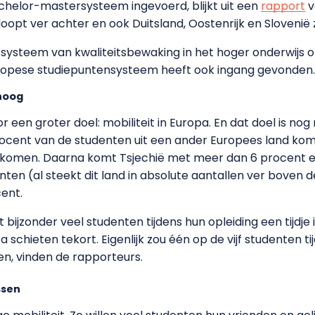
achelor-mastersysteem ingevoerd, blijkt uit een
rapport
v
loopt ver achter en ook Duitsland, Oostenrijk en Slovenië
 systeem van kwaliteitsbewaking in het hoger onderwijs o
ropese studiepuntensysteem heeft ook ingang gevonden.
 hoog
 een groter doel: mobiliteit in Europa. En dat doel is nog n
cent van de studenten uit een ander Europees land komt.
ien komen. Daarna komt Tsjechië met meer dan 6 procent 
en (al steekt dit land in absolute aantallen ver boven de
ent.
t bijzonder veel studenten tijdens hun opleiding een tijdj
 schieten tekort. Eigenlijk zou één op de vijf studenten ti
n, vinden de rapporteurs.
ssen