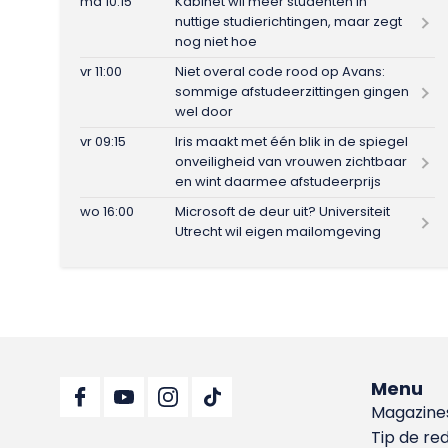
ma 10:15
Kabinet wil meer studenten in
nuttige studierichtingen, maar zegt
nog niet hoe
vr 11:00
Niet overal code rood op Avans:
sommige afstudeerzittingen gingen
wel door
vr 09:15
Iris maakt met één blik in de spiegel
onveiligheid van vrouwen zichtbaar
en wint daarmee afstudeerprijs
wo 16:00
Microsoft de deur uit? Universiteit
Utrecht wil eigen mailomgeving
Menu
Magazine
Tip de re