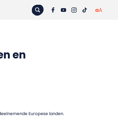
a
A
en en
46 deelnemende Europese landen.