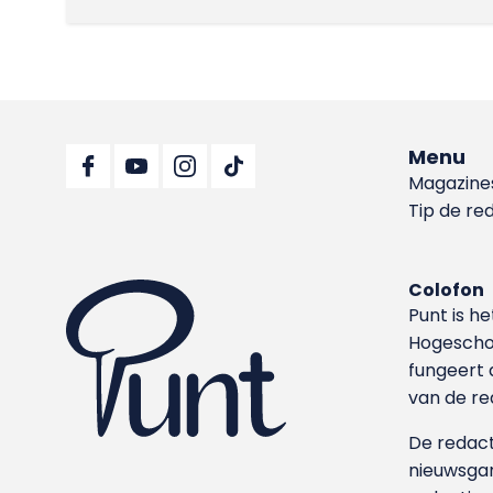
Menu
Magazine
Tip de re
Colofon
Punt is h
Hoge­sch
fungeert 
van de re
De redacti
nieuwsgar