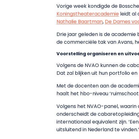
Vorige week kondigde de Bossche
Koningstheateracademie
leidt al
Nathalie Baartman
,
De Dames voo
Drie jaar geleden is de academie
de commerciële tak van Avans, he
Voorstelling organiseren en uitvo
Volgens de NVAO kunnen de cabare
Dat zal blijken uit hun portfolio 
Met de docenten aan de academie 
haalt het hbo-niveau ‘ruimschoots
Volgens het NVAO-panel, waarin 
onderscheidt de cabaretopleiding 
internationaal equivalent zijn. 
uitsluitend in Nederland te vinden.