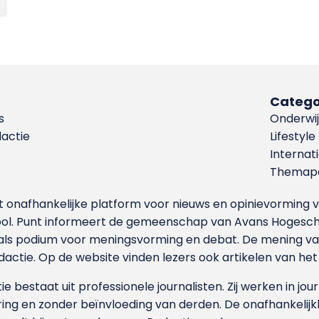
Catego
s
Onderwij
dactie
Lifestyle
Internat
Themapa
et onafhankelijke platform voor nieuws en opinievormin
ool. Punt informeert de gemeenschap van Avans Hogesch
als podium voor meningsvorming en debat. De mening van 
dactie. Op de website vinden lezers ook artikelen van he
e bestaat uit professionele journalisten. Zij werken in jour
ing en zonder beïnvloeding van derden. De onafhankelijk