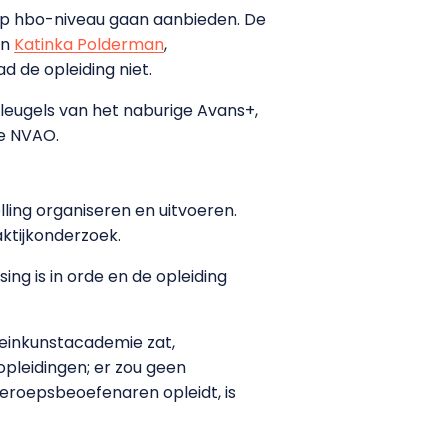
op hbo-niveau gaan aanbieden. De
jn
Katinka Polderman
,
ad de opleiding niet.
leugels van het naburige Avans+,
ie NVAO.
ing organiseren en uitvoeren.
aktijkonderzoek.
ing is in orde en de opleiding
einkunstacademie zat,
opleidingen; er zou geen
beroepsbeoefenaren opleidt, is