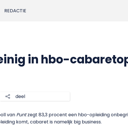
REDACTIE
einig in hbo-cabareto
deel
oll van
Punt
zegt 83,3 procent een hbo-opleiding onbegrijp
leiding komt, cabaret is namelijk big business.