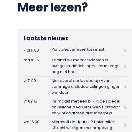
Meer lezen?
Laatste nieuws
Punt piept er even tussenuit
di 11:00
ma 10:15
Kabinet wil meer studenten in
nuttige studierichtingen, maar zegt
nog niet hoe
vr 11:00
Niet overal code rood op Avans:
sommige afstudeerzittingen gingen
wel door
vr 09:15
Iris maakt met één blik in de spiegel
onveiligheid van vrouwen zichtbaar
en wint daarmee afstudeerprijs
wo 16:00
Microsoft de deur uit? Universiteit
Utrecht wil eigen mailomgeving