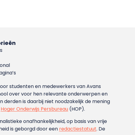
rieën
s
ional
gina’s
g voor studenten en medewerkers van Avans
ool over voor hen relevante onderwerpen en
derden is daarbij niet noodzakelijk de mening
t
Hoger Onderwijs Persbureau
(HOP).
nalistieke onafhankelijkheid, op basis van vrije
heid is geborgd door een
redactiestatuut
. De