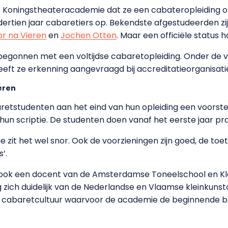
 Koningstheateracademie dat ze een cabateropleiding 
 dertien jaar cabaretiers op. Bekendste afgestudeerden zi
r na Vieren
en
Jochen Otten
. Maar een officiële status h
 begonnen met een voltijdse cabaretopleiding.
Onder de v
eft ze erkenning aangevraagd bij accreditatieorganisat
eren
tstudenten aan het eind van hun opleiding een voorstell
en hun scriptie. De studenten doen vanaf het eerste jaar pr
zit het wel snor.
Ook de voorzieningen zijn goed, de toets
’.
ook een docent van de Amsterdamse Toneelschool en Kl
zich duidelijk van de
Nederlandse
en
Vlaamse
kleinkunst
‘Een cabaretcultuur waarvoor de academie de beginnende 
’