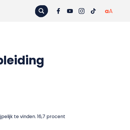
a
A
pleiding
elijk te vinden. 16,7 procent