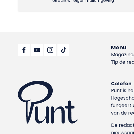
Utrecht wil eigen mailomgeving
Menu
Magazine
Tip de re
Colofon
Punt is h
Hoge­sch
fungeert 
van de re
De redacti
nieuwsgar