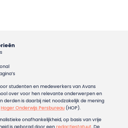
rieën
s
ional
gina’s
g voor studenten en medewerkers van Avans
ool over voor hen relevante onderwerpen en
derden is daarbij niet noodzakelijk de mening
t
Hoger Onderwijs Persbureau
(HOP).
nalistieke onafhankelijkheid, op basis van vrije
heid is geborgd door een
redactiestatuut
. De