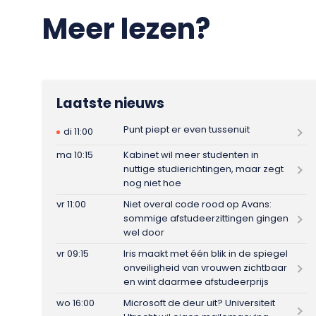
Meer lezen?
Laatste nieuws
Punt piept er even tussenuit
di 11:00
ma 10:15
Kabinet wil meer studenten in
nuttige studierichtingen, maar zegt
nog niet hoe
vr 11:00
Niet overal code rood op Avans:
sommige afstudeerzittingen gingen
wel door
vr 09:15
Iris maakt met één blik in de spiegel
onveiligheid van vrouwen zichtbaar
en wint daarmee afstudeerprijs
wo 16:00
Microsoft de deur uit? Universiteit