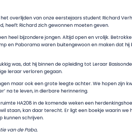
 het overlijden van onze eerstejaars student Richard Verh
nd, heeft Richard zich gewonnen moeten geven.
n heel bijzondere jongen. Altijd open en vrolijk. Betrokken
mp en Paborama waren buitengewoon en maken dat hij b
ukkig was, dat hij binnen de opleiding tot Leraar Basison
ge leraar verloren gegaan.
ringen maar ook een grote leegte achter. We hopen zijn k
r’ na te leven, in dierbare herinnering.
in ruimte HA208 in de komende weken een herdenkingshoek
til wil staan, kan daar terecht. Er ligt een boekje waarin w
p kunnen schrijven.
tie van de Pabo,