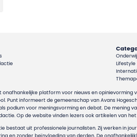
Catego
s
Onderwij
dactie
Lifestyle
Internat
Themapa
et onafhankelijke platform voor nieuws en opinievormin
ool. Punt informeert de gemeenschap van Avans Hogesch
als podium voor meningsvorming en debat. De mening van 
dactie. Op de website vinden lezers ook artikelen van he
e bestaat uit professionele journalisten. Zij werken in jour
ing en zonder beïnvloeding van derden. De onafhankelijk