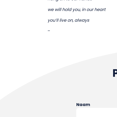
we will hold you, in our heart
you’ll live on, always
–
Naam