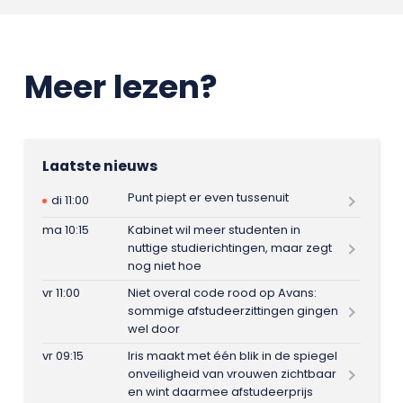
Meer lezen?
Laatste nieuws
Punt piept er even tussenuit
di 11:00
ma 10:15
Kabinet wil meer studenten in
nuttige studierichtingen, maar zegt
nog niet hoe
vr 11:00
Niet overal code rood op Avans:
sommige afstudeerzittingen gingen
wel door
vr 09:15
Iris maakt met één blik in de spiegel
onveiligheid van vrouwen zichtbaar
en wint daarmee afstudeerprijs