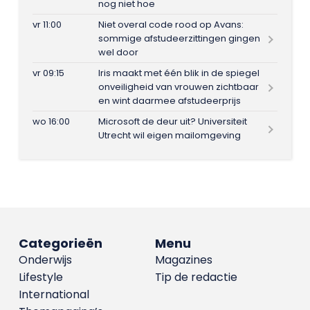
nog niet hoe
vr 11:00
Niet overal code rood op Avans:
sommige afstudeerzittingen gingen
wel door
vr 09:15
Iris maakt met één blik in de spiegel
onveiligheid van vrouwen zichtbaar
en wint daarmee afstudeerprijs
wo 16:00
Microsoft de deur uit? Universiteit
Utrecht wil eigen mailomgeving
Categorieën
Menu
Onderwijs
Magazines
Lifestyle
Tip de redactie
International