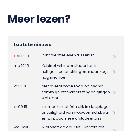
Meer lezen?
Laatste nieuws
Punt piept er even tussenuit
di 11:00
ma 10:15
Kabinet wil meer studenten in
nuttige studierichtingen, maar zegt
nog niet hoe
vr 11:00
Niet overal code rood op Avans:
sommige afstudeerzittingen gingen
wel door
vr 09:15
Iris maakt met één blik in de spiegel
onveiligheid van vrouwen zichtbaar
en wint daarmee afstudeerprijs
wo 16:00
Microsoft de deur uit? Universiteit