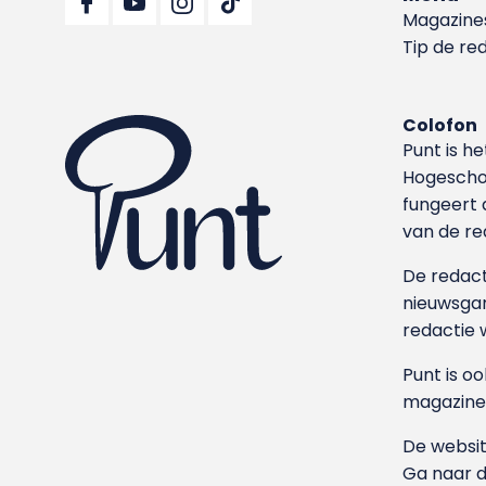
Magazine
Tip de re
Colofon
Punt is h
Hoge­sch
fungeert 
van de re
De redacti
nieuwsgar
redactie 
Punt is o
magazine
De websit
Ga naar 