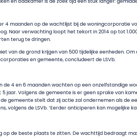
en en badkamer is de zoek tijd een stuk langer: gemiddel
 4 maanden op de wachtlijst bij de woningcorporatie vo
g. Naar verwachting loopt het tekort in 2014 op tot 1.00
en terug te dringen.
 niet van de grond krijgen van 500 tijdelijke eenheden. O
n corporaties en gemeente, concludeert de LSVb.
 de 4 en 6 maanden wachten op een onzelfstandige woo
 5 jaar. Volgens de gemeente is er geen sprake van kam
de gemeente stelt dat zij actie zal ondernemen als de 
ns, volgens de LSVb. ‘Eerder anticiperen kan mogelijke k
rg op de beste plaats te zitten. De wachttijd bedraagt m