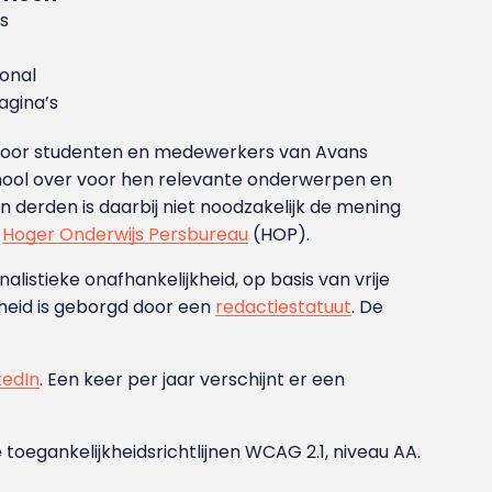
s
ional
gina’s
g voor studenten en medewerkers van Avans
ool over voor hen relevante onderwerpen en
derden is daarbij niet noodzakelijk de mening
t
Hoger Onderwijs Persbureau
(HOP).
nalistieke onafhankelijkheid, op basis van vrije
heid is geborgd door een
redactiestatuut
. De
kedIn
. Een keer per jaar verschijnt er een
 toegankelijkheidsrichtlijnen WCAG 2.1, niveau AA.