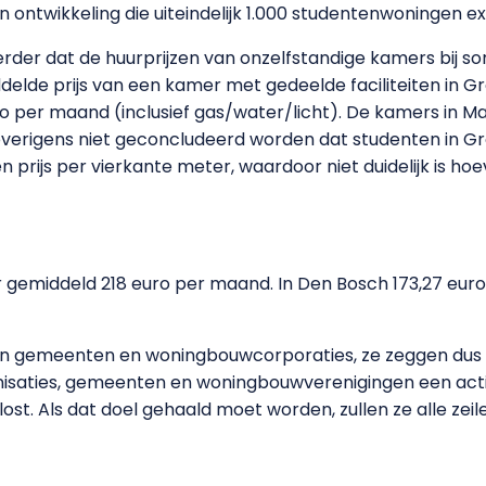
ontwikkeling die uiteindelijk 1.000 studentenwoningen e
verder dat de huurprijzen van onzelfstandige kamers bij
ddelde prijs van een kamer met gedeelde faciliteiten in G
per maand (inclusief gas/water/licht). De kamers in Maa
verigens niet geconcludeerd worden dat studenten in Gro
 prijs per vierkante meter, waardoor niet duidelijk is ho
 gemiddeld 218 euro per maand. In Den Bosch 173,27 euro e
van gemeenten en woningbouwcorporaties, ze zeggen dus n
nisaties, gemeenten en woningbouwverenigingen een acti
t. Als dat doel gehaald moet worden, zullen ze alle zeil