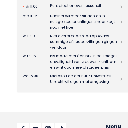
Punt piept er even tussenuit
di 11:00
ma 10:15
Kabinet wil meer studenten in
nuttige studierichtingen, maar zegt
nog niet hoe
vr 11:00
Niet overal code rood op Avans:
sommige afstudeerzittingen gingen
wel door
vr 09:15
Iris maakt met één blik in de spiegel
onveiligheid van vrouwen zichtbaar
en wint daarmee afstudeerprijs
wo 16:00
Microsoft de deur uit? Universiteit
Utrecht wil eigen mailomgeving
Menu