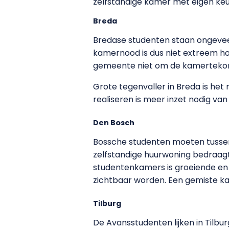
zelfstandige kamer met eigen keuk
Breda
Bredase studenten staan ongeveer
kamernood is dus niet extreem hoo
gemeente niet om de kamertekort
Grote tegenvaller in Breda is het
realiseren is meer inzet nodig va
Den Bosch
Bossche studenten moeten tussen
zelfstandige huurwoning bedraagt
studentenkamers is groeiende en 
zichtbaar worden. Een gemiste ka
Tilburg
De Avansstudenten lijken in Tilbu