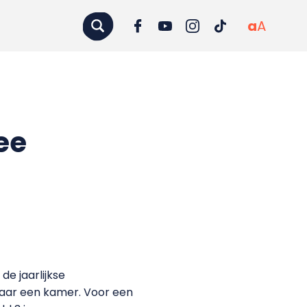
a
A
ee
de jaarlijkse
naar een kamer. Voor een