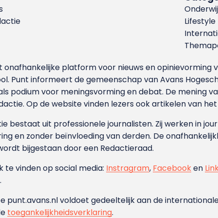
s
Onderwij
dactie
Lifestyle
Internat
Themapa
et onafhankelijke platform voor nieuws en opinievormin
ool. Punt informeert de gemeenschap van Avans Hogesch
als podium voor meningsvorming en debat. De mening van 
dactie. Op de website vinden lezers ook artikelen van he
e bestaat uit professionele journalisten. Zij werken in jour
ing en zonder beïnvloeding van derden. De onafhankelijk
wordt bijgestaan door een Redactieraad.
ok te vinden op social media:
Instragram
,
Facebook
en
Lin
.
e punt.avans.nl voldoet gedeeltelijk aan de internationale
de
toegankelijkheidsverklaring
.