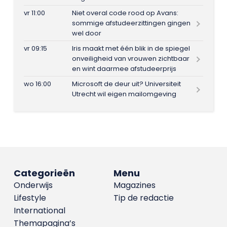
vr 11:00
Niet overal code rood op Avans:
sommige afstudeerzittingen gingen
wel door
vr 09:15
Iris maakt met één blik in de spiegel
onveiligheid van vrouwen zichtbaar
en wint daarmee afstudeerprijs
wo 16:00
Microsoft de deur uit? Universiteit
Utrecht wil eigen mailomgeving
Categorieën
Menu
Onderwijs
Magazines
Lifestyle
Tip de redactie
International
Themapagina’s