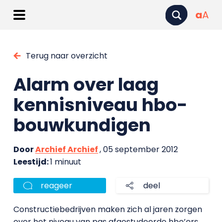
a
A
Terug naar overzicht
Alarm over laag
kennisniveau hbo-
bouwkundigen
Door
Archief Archief
, 05 september 2012
Leestijd:
1 minuut
reageer
deel
Constructiebedrijven maken zich al jaren zorgen
over het niveau van pas afgestudeerde hbo’ers.