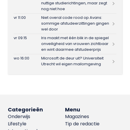
nuttige studierichtingen, maar zegt
nog niet hoe
vr 11:00
Niet overal code rood op Avans:
sommige afstudeerzittingen gingen
wel door
vr 09:15
Iris maakt met één blik in de spiegel
onveiligheid van vrouwen zichtbaar
en wint daarmee afstudeerprijs
wo 16:00
Microsoft de deur uit? Universiteit
Utrecht wil eigen mailomgeving
Categorieën
Menu
Onderwijs
Magazines
Lifestyle
Tip de redactie