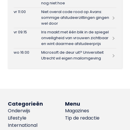
nog niet hoe
vr 11:00
Niet overal code rood op Avans:
sommige afstudeerzittingen gingen
wel door
vr 09:15
Iris maakt met één blik in de spiegel
onveiligheid van vrouwen zichtbaar
en wint daarmee afstudeerprijs
wo 16:00
Microsoft de deur uit? Universiteit
Utrecht wil eigen mailomgeving
Categorieën
Menu
Onderwijs
Magazines
Lifestyle
Tip de redactie
International