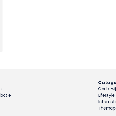
Catego
s
Onderwij
dactie
Lifestyle
Internat
Themapa