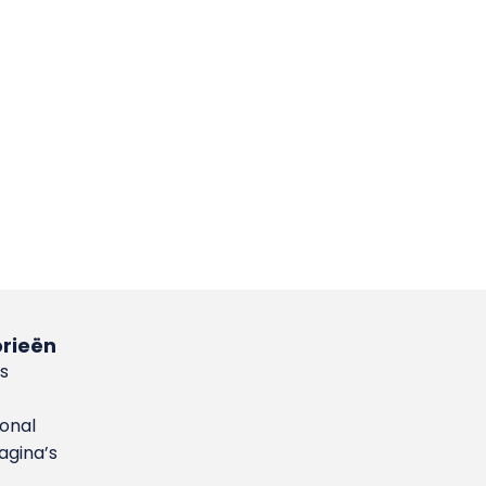
rieën
s
ional
gina’s