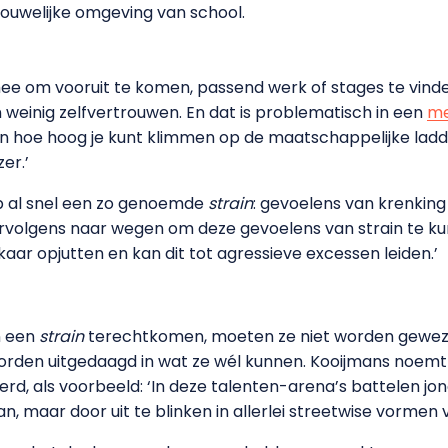
ouwelijke omgeving van school.
mee om vooruit te komen, passend werk of stages te vinde
weinig zelfvertrouwen. En dat is problematisch in een
me
 hoe hoog je kunt klimmen op de maatschappelijke ladder.
er.’
p al snel een zo genoemde
strain
: gevoelens van krenking
ervolgens naar wegen om deze gevoelens van strain te ku
ar opjutten en kan dit tot agressieve excessen leiden.’
n een
strain
terechtkomen, moeten ze niet worden gewezen
orden uitgedaagd in wat ze wél kunnen. Kooijmans noemt b
, als voorbeeld: ‘In deze talenten-arena’s battelen jong
n, maar door uit te blinken in allerlei streetwise vormen 