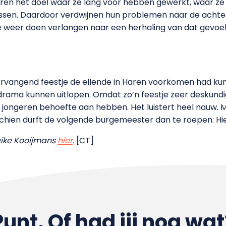
geren het doel waar ze lang voor hebben gewerkt, waar z
ussen. Daardoor verdwijnen hun problemen naar de achte
 weer doen verlangen naar een herhaling van dat gevoel. 
vervangend feestje de ellende in Haren voorkomen had ku
 drama kunnen uitlopen. Omdat zo’n feestje zeer deskun
ar jongeren behoefte aan hebben. Het luistert heel nauw.
hien durft de volgende burgemeester dan te roepen: Hier 
aike Kooijmans
hier
.
[CT]
Punt. Of had jij nog wat