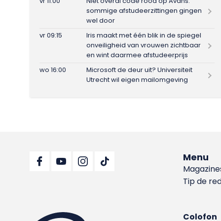
vr 11:00
Niet overal code rood op Avans:
sommige afstudeerzittingen gingen
wel door
vr 09:15
Iris maakt met één blik in de spiegel
onveiligheid van vrouwen zichtbaar
en wint daarmee afstudeerprijs
wo 16:00
Microsoft de deur uit? Universiteit
Utrecht wil eigen mailomgeving
Menu
Magazine
Tip de re
Colofon