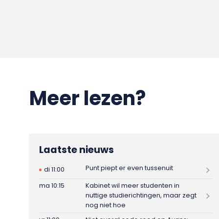
Meer lezen?
Laatste nieuws
Punt piept er even tussenuit
di 11:00
ma 10:15
Kabinet wil meer studenten in
nuttige studierichtingen, maar zegt
nog niet hoe