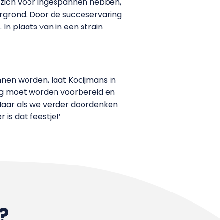
e zich voor ingespannen hebben,
rgrond. Door de succeservaring
In plaats van in een strain
nnen worden, laat Kooijmans in
dig moet worden voorbereid en
 Maar als we verder doordenken
is dat feestje!’
?