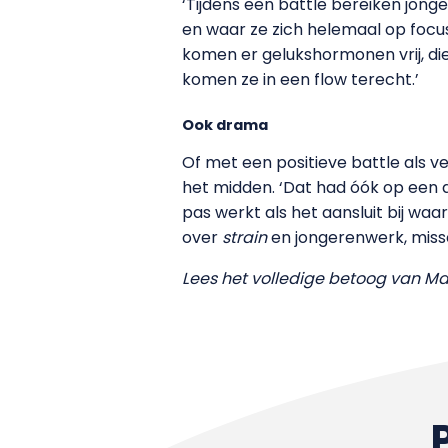
‘Tijdens een battle bereiken jon
en waar ze zich helemaal op foc
komen er gelukshormonen vrij, die
komen ze in een flow terecht.’
Ook drama
Of met een positieve battle als 
het midden. ‘Dat had óók op een
pas werkt als het aansluit bij wa
over
strain
en jongerenwerk, missc
Lees het volledige betoog van M