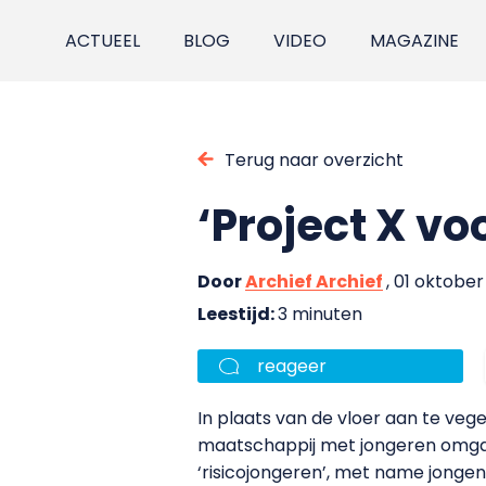
ACTUEEL
BLOG
VIDEO
MAGAZINE
Terug naar overzicht
‘Project X v
Door
Archief Archief
, 01 oktober
Leestijd:
3 minuten
reageer
In plaats van de vloer aan te vege
maatschappij met jongeren omgaat
‘risicojongeren’, met name jongens