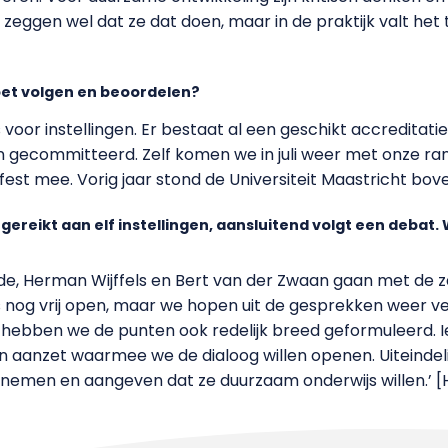
n zeggen wel dat ze dat doen, maar in de praktijk valt 
voet volgen en beoordelen?
 voor instellingen. Er bestaat al een geschikt accreditati
n gecommitteerd. Zelf komen we in juli weer met onze rangl
st mee. Vorig jaar stond de Universiteit Maastricht bov
ereikt aan elf instellingen, aansluitend volgt een debat
e, Herman Wijffels en Bert van der Zwaan gaan met de z
is nog vrij open, maar we hopen uit de gesprekken weer ve
 hebben we de punten ook redelijk breed geformuleerd. I
een aanzet waarmee we de dialoog willen openen. Uiteindelij
n nemen en aangeven dat ze duurzaam onderwijs willen.’ 