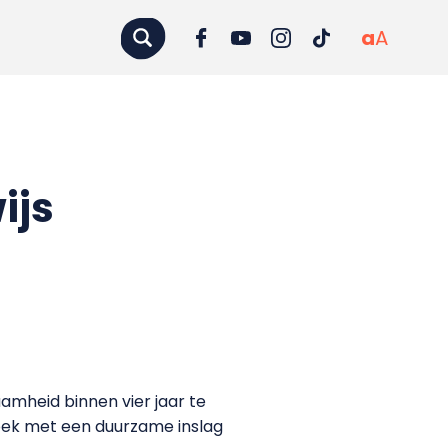
a
A
ijs
mheid binnen vier jaar te
zoek met een duurzame inslag