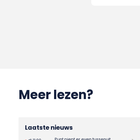
Meer lezen?
Laatste nieuws
Punt piept er even tussenuit