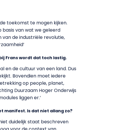
r de toekomst te mogen kijken.
 basis van wat we geleerd
van de industriële revolutie,
urzaamheid’
 Frans wordt dat toch lastig.
aal en de cultuur van een land. Dus
ekijkt. Bovendien moet iedere
etrekking op people, planet,
stichting Duurzaam Hoger Onderwijs
odules liggen er.’
t manifest. Is dat niet allang zo?
niet duidelijk staat beschreven
n oog voor de context van