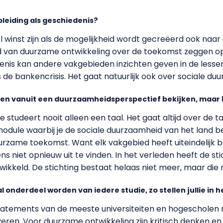
opleiding als geschiedenis?
eel winst zijn als de mogelijkheid wordt gecreëerd ook naa
d van duurzame ontwikkeling over de toekomst zeggen op
nis kan andere vakgebieden inzichten geven in de lessen 
fs de bankencrisis. Het gaat natuurlijk ook over sociale du
n vanuit een duurzaamheidsperspectief bekijken, maar bij
je studeert nooit alleen een taal. Het gaat altijd over de t
module waarbij je de sociale duurzaamheid van het land b
urzame toekomst. Want elk vakgebied heeft uiteindelijk b
ens niet opnieuw uit te vinden. In het verleden heeft de 
wikkeld. De stichting bestaat helaas niet meer, maar die m
onderdeel worden van iedere studie, zo stellen jullie in he
n statements van de meeste universiteiten en hogescholen 
veren. Voor duurzame ontwikkeling zijn kritisch denken e