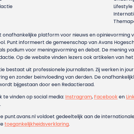
dactie
Lifestyle
Internat
Themapa
et onafhankelijke platform voor nieuws en opinievormin
ool. Punt informeert de gemeenschap van Avans Hogesch
als podium voor meningsvorming en debat. De mening van 
dactie. Op de website vinden lezers ook artikelen van he
e bestaat uit professionele journalisten. Zij werken in jour
ing en zonder beïnvloeding van derden. De onafhankelijk
wordt bijgestaan door een Redactieraad.
ok te vinden op social media:
Instragram
,
Facebook
en
Lin
.
e punt.avans.nl voldoet gedeeltelijk aan de internationale
de
toegankelijkheidsverklaring
.