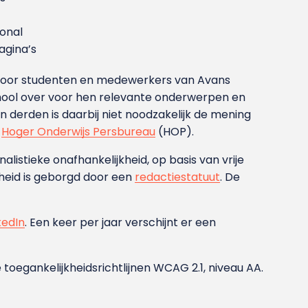
ional
gina’s
g voor studenten en medewerkers van Avans
ool over voor hen relevante onderwerpen en
derden is daarbij niet noodzakelijk de mening
t
Hoger Onderwijs Persbureau
(HOP).
nalistieke onafhankelijkheid, op basis van vrije
heid is geborgd door een
redactiestatuut
. De
kedIn
. Een keer per jaar verschijnt er een
 toegankelijkheidsrichtlijnen WCAG 2.1, niveau AA.