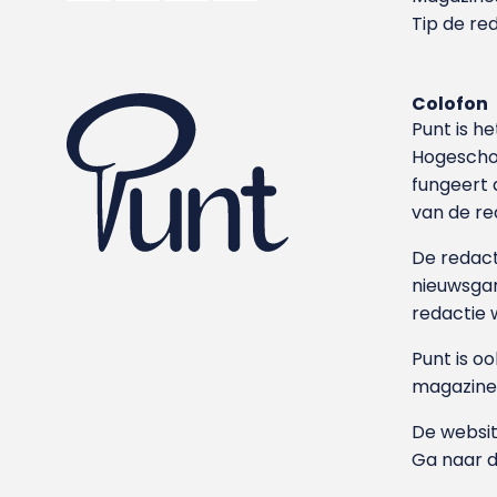
Tip de re
Colofon
Punt is h
Hoge­sch
fungeert 
van de re
De redacti
nieuwsgar
redactie 
Punt is o
magazine
De websit
Ga naar 