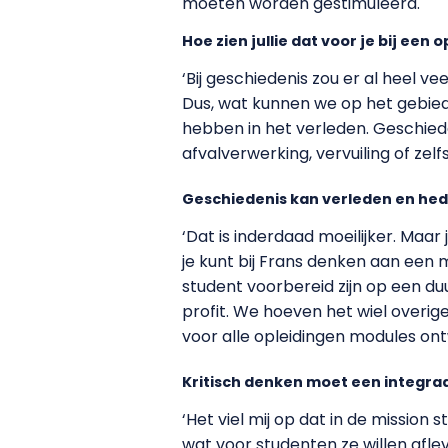
moeten worden gestimuleerd.
Hoe zien jullie dat voor je bij een 
‘Bij geschiedenis zou er al heel v
Dus, wat kunnen we op het gebie
hebben in het verleden. Geschiede
afvalverwerking, vervuiling of zel
Geschiedenis kan verleden en hede
‘Dat is inderdaad moeilijker. Maar 
je kunt bij Frans denken aan een 
student voorbereid zijn op een du
profit. We hoeven het wiel overig
voor alle opleidingen modules ont
Kritisch denken moet een integraal 
‘Het viel mij op dat in de missio
wat voor studenten ze willen afle