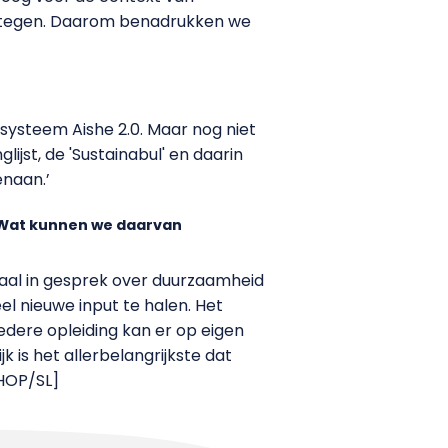
het tegen. Daarom benadrukken we
esysteem Aishe 2.0. Maar nog niet
ijst, de 'Sustainabul' en daarin
enaan.’
. Wat kunnen we daarvan
aal in gesprek over duurzaamheid
el nieuwe input te halen. Het
edere opleiding kan er op eigen
k is het allerbelangrijkste dat
[HOP/SL]