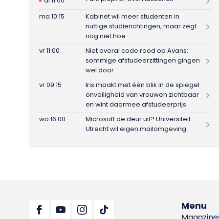
di 11:00
ma 10:15
Kabinet wil meer studenten in
nuttige studierichtingen, maar zegt
nog niet hoe
vr 11:00
Niet overal code rood op Avans:
sommige afstudeerzittingen gingen
wel door
vr 09:15
Iris maakt met één blik in de spiegel
onveiligheid van vrouwen zichtbaar
en wint daarmee afstudeerprijs
wo 16:00
Microsoft de deur uit? Universiteit
Utrecht wil eigen mailomgeving
Menu
Magazine