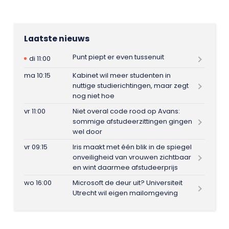
Laatste nieuws
Punt piept er even tussenuit
di 11:00
ma 10:15
Kabinet wil meer studenten in
nuttige studierichtingen, maar zegt
nog niet hoe
vr 11:00
Niet overal code rood op Avans:
sommige afstudeerzittingen gingen
wel door
vr 09:15
Iris maakt met één blik in de spiegel
onveiligheid van vrouwen zichtbaar
en wint daarmee afstudeerprijs
wo 16:00
Microsoft de deur uit? Universiteit
Utrecht wil eigen mailomgeving