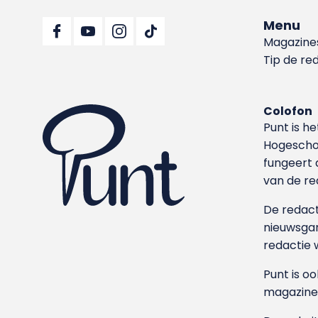
Menu
Magazine
Tip de re
Colofon
Punt is h
Hoge­sch
fungeert 
van de re
De redacti
nieuwsgar
redactie 
Punt is o
magazine