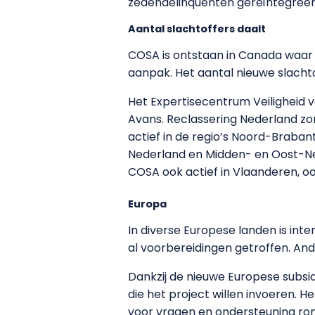
zedendelinquenten gereïntegreer
Aantal slachtoffers daalt
COSA is ontstaan in Canada waar 
aanpak. Het aantal nieuwe slachto
Het Expertisecentrum Veiligheid 
Avans. Reclassering Nederland zor
actief in de regio’s Noord-Braban
Nederland en Midden- en Oost-Nede
COSA ook actief in Vlaanderen, o
Europa
In diverse Europese landen is int
al voorbereidingen getroffen. An
Dankzij de nieuwe Europese subsi
die het project willen invoeren.
voor vragen en ondersteuning ro