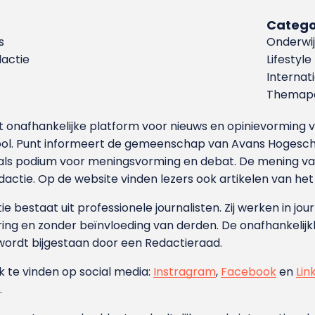
Catego
s
Onderwij
dactie
Lifestyle
Internat
Themapa
et onafhankelijke platform voor nieuws en opinievormin
ool. Punt informeert de gemeenschap van Avans Hogesch
als podium voor meningsvorming en debat. De mening van 
dactie. Op de website vinden lezers ook artikelen van he
e bestaat uit professionele journalisten. Zij werken in jour
ing en zonder beïnvloeding van derden. De onafhankelijk
wordt bijgestaan door een Redactieraad.
ok te vinden op social media:
Instragram
,
Facebook
en
Lin
.