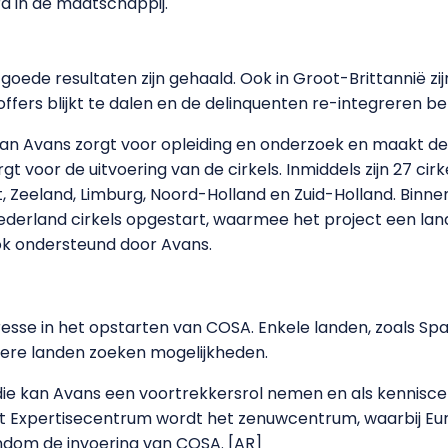
d in de maatschappij.
goede resultaten zijn gehaald. Ook in Groot-Brittannië z
ffers blijkt te dalen en de delinquenten re-integreren be
van Avans zorgt voor opleiding en onderzoek en maakt de
gt voor de uitvoering van de cirkels. Inmiddels zijn 27 c
t, Zeeland, Limburg, Noord-Holland en Zuid-Holland. Binn
rland cirkels opgestart, waarmee het project een landelij
ok ondersteund door Avans.
eresse in het opstarten van COSA. Enkele landen, zoals Spa
dere landen zoeken mogelijkheden.
die kan Avans een voortrekkersrol nemen en als kennisc
 Het Expertisecentrum wordt het zenuwcentrum, waarbij E
ndom de invoering van COSA. [AR]