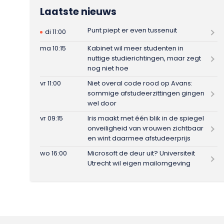
Laatste nieuws
Punt piept er even tussenuit
di 11:00
ma 10:15
Kabinet wil meer studenten in
nuttige studierichtingen, maar zegt
nog niet hoe
vr 11:00
Niet overal code rood op Avans:
sommige afstudeerzittingen gingen
wel door
vr 09:15
Iris maakt met één blik in de spiegel
onveiligheid van vrouwen zichtbaar
en wint daarmee afstudeerprijs
wo 16:00
Microsoft de deur uit? Universiteit
Utrecht wil eigen mailomgeving