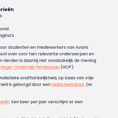
rieën
s
ional
gina’s
g voor studenten en medewerkers van Avans
ool over voor hen relevante onderwerpen en
derden is daarbij niet noodzakelijk de mening
t
Hoger Onderwijs Persbureau
(HOP).
nalistieke onafhankelijkheid, op basis van vrije
heid is geborgd door een
redactiestatuut
. De
kedIn
. Een keer per jaar verschijnt er een