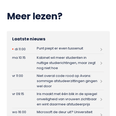
Meer lezen?
Laatste nieuws
Punt piept er even tussenuit
di 11:00
ma 10:15
Kabinet wil meer studenten in
nuttige studierichtingen, maar zegt
nog niet hoe
vr 11:00
Niet overal code rood op Avans:
sommige afstudeerzittingen gingen
wel door
vr 09:15
Iris maakt met één blik in de spiegel
onveiligheid van vrouwen zichtbaar
en wint daarmee afstudeerprijs
wo 16:00
Microsoft de deur uit? Universiteit