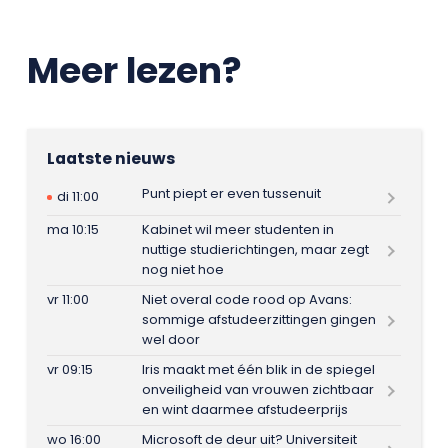
Meer lezen?
Laatste nieuws
Punt piept er even tussenuit
di 11:00
ma 10:15
Kabinet wil meer studenten in
nuttige studierichtingen, maar zegt
nog niet hoe
vr 11:00
Niet overal code rood op Avans:
sommige afstudeerzittingen gingen
wel door
vr 09:15
Iris maakt met één blik in de spiegel
onveiligheid van vrouwen zichtbaar
en wint daarmee afstudeerprijs
wo 16:00
Microsoft de deur uit? Universiteit