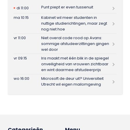
Punt piept er even tussenuit
di 11:00
ma 10:15
Kabinet wil meer studenten in
nuttige studierichtingen, maar zegt
nog niet hoe
vr 11:00
Niet overal code rood op Avans:
sommige afstudeerzittingen gingen
wel door
vr 09:15
Iris maakt met één blik in de spiegel
onveiligheid van vrouwen zichtbaar
en wint daarmee afstudeerprijs
wo 16:00
Microsoft de deur uit? Universiteit
Utrecht wil eigen mailomgeving
Categorieën
Menu